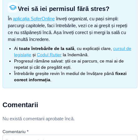
Vrei să iei permisul fără stres?
În
aplicația SoferOnline
înveți organizat, cu pași simpli:
parcurgi capitolele, faci întrebările, vezi ce ai greșit și repeți
ce nu stăpânești încă. Așa înveți corect și mergi la sală cu
mai multă încredere.
Ai
toate întrebările de la sală
, cu explicații clare,
cursul de
legislație
și
Codul Rutier
la îndemână.
Progresul rămâne salvat: știi ce ai parcurs, ce mai ai de
repetat și cât de pregătit ești.
Întrebările greșite revin în mediul de învățare până
fixezi
corect informația
.
Comentarii
Nu există comentarii aprobate încă.
Comentariu
*