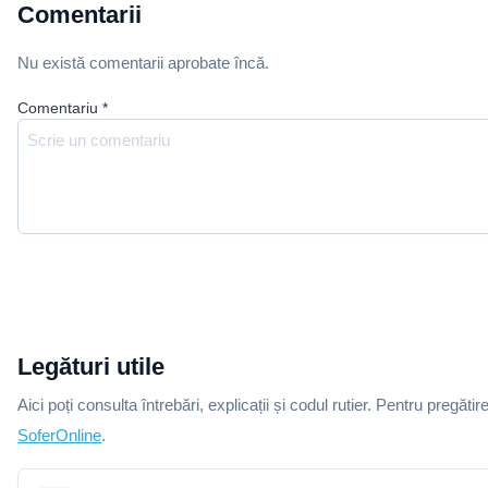
Comentarii
Nu există comentarii aprobate încă.
Comentariu
*
Legături utile
Aici poți consulta întrebări, explicații și codul rutier. Pentru pregătir
SoferOnline
.