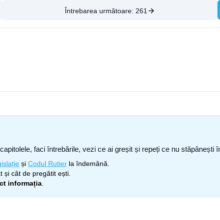
Întrebarea următoare:
261
capitolele, faci întrebările, vezi ce ai greșit și repeți ce nu stăpâneșt
islație
și
Codul Rutier
la îndemână.
 și cât de pregătit ești.
ect informația
.