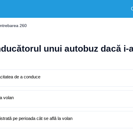
Întrebarea 260
ucătorul unui autobuz dacă i-a
acitatea de a conduce
la volan
trată pe perioada cât se află la volan