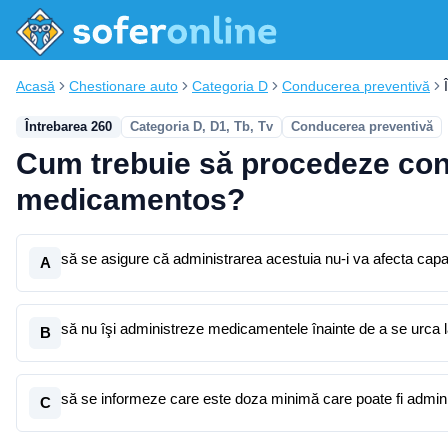
Acasă
Chestionare auto
Categoria D
Conducerea preventivă
Întrebarea 260
Categoria D, D1, Tb, Tv
Conducerea preventivă
Cum trebuie să procedeze cond
medicamentos?
să se asigure că administrarea acestuia nu-i va afecta cap
A
să nu îşi administreze medicamentele înainte de a se urca 
B
să se informeze care este doza minimă care poate fi adminis
C