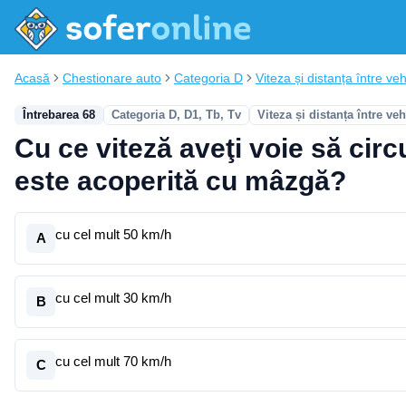
Acasă
Chestionare auto
Categoria D
Viteza și distanța între vehi
Întrebarea 68
Categoria D, D1, Tb, Tv
Viteza și distanța între ve
Cu ce viteză aveţi voie să circ
este acoperită cu mâzgă?
cu cel mult 50 km/h
A
cu cel mult 30 km/h
B
cu cel mult 70 km/h
C