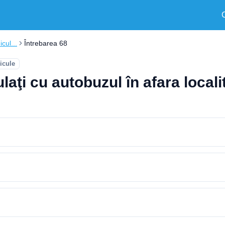
cul...
Întrebarea 68
hicule
ulaţi cu autobuzul în afara locali