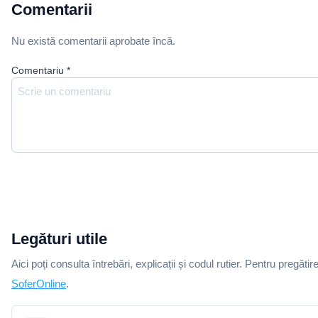
Comentarii
Nu există comentarii aprobate încă.
Comentariu
*
Legături utile
Aici poți consulta întrebări, explicații și codul rutier. Pentru pregătir
SoferOnline
.