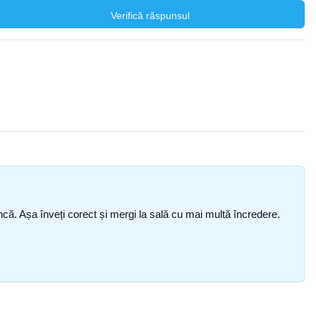
Verifică răspunsul
i încă. Așa înveți corect și mergi la sală cu mai multă încredere.