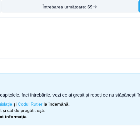
Întrebarea următoare:
69
capitolele, faci întrebările, vezi ce ai greșit și repeți ce nu stăpâneșt
islație
și
Codul Rutier
la îndemână.
 și cât de pregătit ești.
ect informația
.