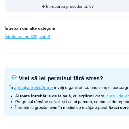
Întrebarea precedentă:
67
Întrebări din alte categorii
Întrebarea nr. 629, cat. B
Vrei să iei permisul fără stres?
În
aplicația SoferOnline
înveți organizat, cu pași simpli: parcurgi 
Ai
toate întrebările de la sală
, cu explicații clare,
cursul de leg
Progresul rămâne salvat: știi ce ai parcurs, ce mai ai de repetat
Întrebările greșite revin în mediul de învățare până
fixezi cor