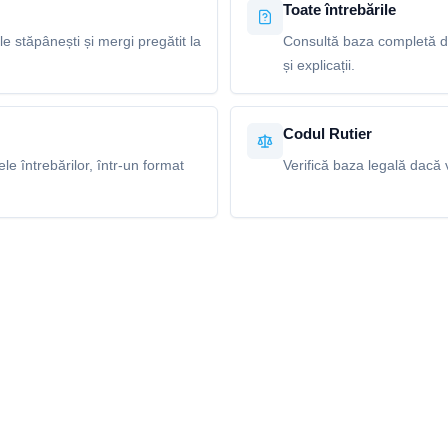
Toate întrebările
le stăpânești și mergi pregătit la
Consultă baza completă de
și explicații.
Codul Rutier
e întrebărilor, într-un format
Verifică baza legală dacă v