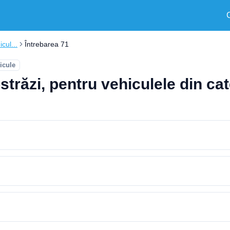
cul...
Întrebarea 71
hicule
răzi, pentru vehiculele din cat