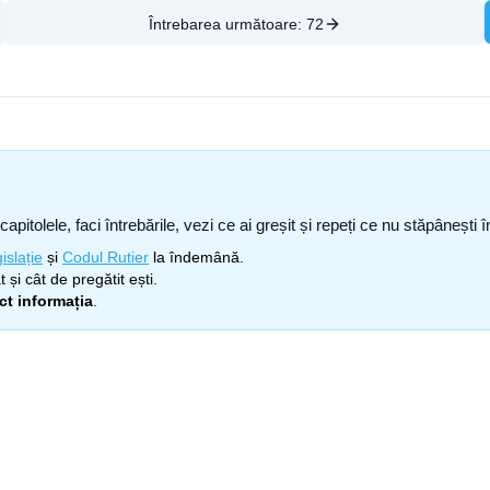
Întrebarea următoare:
72
capitolele, faci întrebările, vezi ce ai greșit și repeți ce nu stăpâneșt
islație
și
Codul Rutier
la îndemână.
 și cât de pregătit ești.
ect informația
.