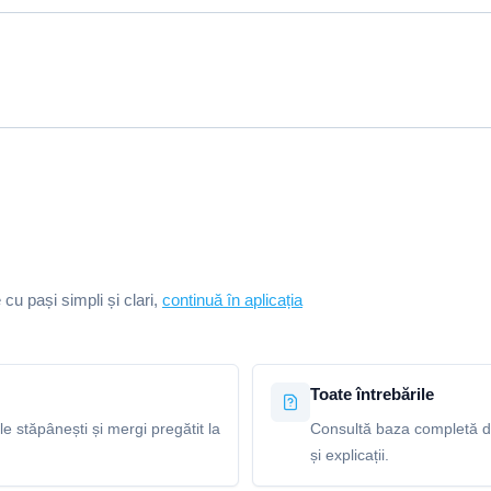
e cu pași simpli și clari,
continuă în aplicația
Toate întrebările
le stăpânești și mergi pregătit la
Consultă baza completă de
și explicații.