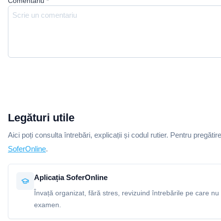
Comentariu
*
Legături utile
Aici poți consulta întrebări, explicații și codul rutier. Pentru pregătir
SoferOnline
.
Aplicația SoferOnline
Învață organizat, fără stres, revizuind întrebările pe care nu 
examen.