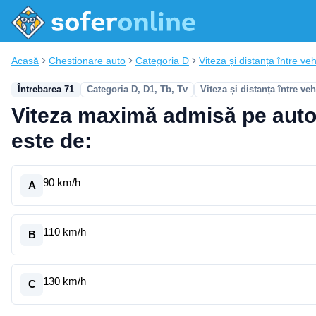
Acasă
Chestionare auto
Categoria D
Viteza și distanța între vehi
Întrebarea 71
Categoria D, D1, Tb, Tv
Viteza și distanța între ve
Viteza maximă admisă pe autost
este de:
90 km/h
A
110 km/h
B
130 km/h
C