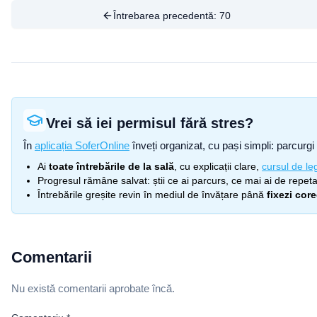
Întrebarea precedentă:
70
Vrei să iei permisul fără stres?
În
aplicația SoferOnline
înveți organizat, cu pași simpli: parcurgi 
Ai
toate întrebările de la sală
, cu explicații clare,
cursul de leg
Progresul rămâne salvat: știi ce ai parcurs, ce mai ai de repetat
Întrebările greșite revin în mediul de învățare până
fixezi cor
Comentarii
Nu există comentarii aprobate încă.