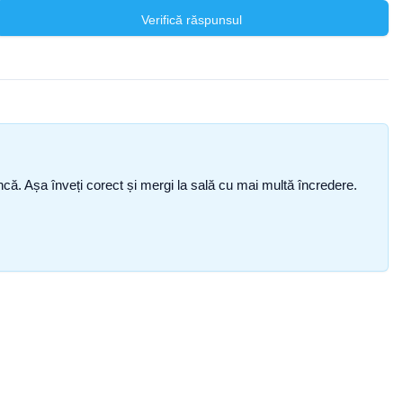
Verifică răspunsul
i încă. Așa înveți corect și mergi la sală cu mai multă încredere.