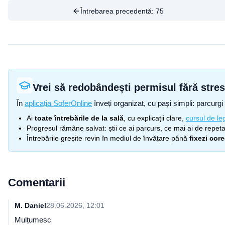
Întrebarea precedentă:
75
Vrei să redobândești permisul fără stre
În
aplicația SoferOnline
înveți organizat, cu pași simpli: parcurgi 
Ai
toate întrebările de la sală
, cu explicații clare,
cursul de leg
Progresul rămâne salvat: știi ce ai parcurs, ce mai ai de repetat
Întrebările greșite revin în mediul de învățare până
fixezi cor
Comentarii
M. Daniel
28.06.2026, 12:01
Mulțumesc