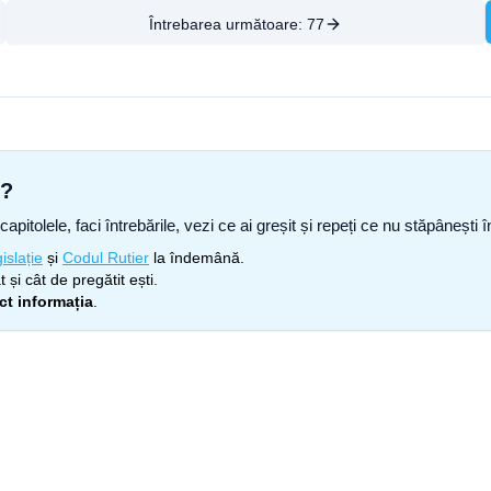
Întrebarea următoare:
77
s?
capitolele, faci întrebările, vezi ce ai greșit și repeți ce nu stăpâneșt
islație
și
Codul Rutier
la îndemână.
 și cât de pregătit ești.
ect informația
.