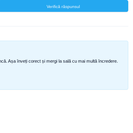
Verifică răspunsul
i încă. Așa înveți corect și mergi la sală cu mai multă încredere.