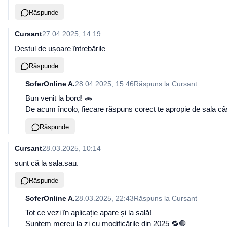
Răspunde
Cursant
27.04.2025, 14:19
Destul de ușoare întrebările
Răspunde
SoferOnline A.
28.04.2025, 15:46
Răspuns la
Cursant
Bun venit la bord! 🚗
De acum încolo, fiecare răspuns corect te apropie de sala câș
Răspunde
Cursant
28.03.2025, 10:14
sunt că la sala.sau.
Răspunde
SoferOnline A.
28.03.2025, 22:43
Răspuns la
Cursant
Tot ce vezi în aplicație apare și la sală!
Suntem mereu la zi cu modificările din 2025 🔁🛑