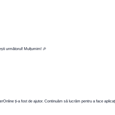
 ești următorul! Mulțumim! 🎉
nline ți-a fost de ajutor. Continuăm să lucrăm pentru a face aplicația