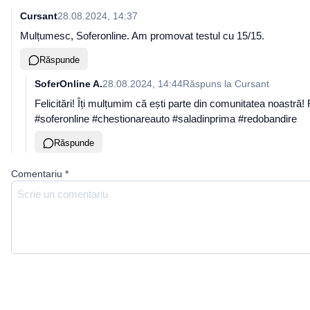
Cursant
28.08.2024, 14:37
Mulțumesc, Soferonline. Am promovat testul cu 15/15.
Răspunde
SoferOnline A.
28.08.2024, 14:44
Răspuns la
Cursant
Felicitări! Îți mulțumim că ești parte din comunitatea noastră
#soferonline #chestionareauto #saladinprima #redobandire
Răspunde
Comentariu
*