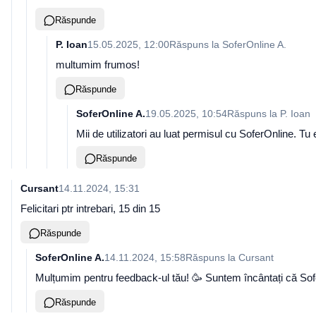
Răspunde
P. Ioan
15.05.2025, 12:00
Răspuns la
SoferOnline A.
multumim frumos!
Răspunde
SoferOnline A.
19.05.2025, 10:54
Răspuns la
P. Ioan
Mii de utilizatori au luat permisul cu SoferOnline. Tu
Răspunde
Cursant
14.11.2024, 15:31
Felicitari ptr intrebari, 15 din 15
Răspunde
SoferOnline A.
14.11.2024, 15:58
Răspuns la
Cursant
Mulțumim pentru feedback-ul tău! 🥳 Suntem încântați că SoferO
Răspunde