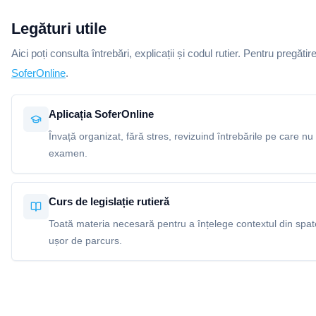
Legături utile
Aici poți consulta întrebări, explicații și codul rutier. Pentru pregătir
SoferOnline
.
Aplicația SoferOnline
Învață organizat, fără stres, revizuind întrebările pe care nu 
examen.
Curs de legislație rutieră
Toată materia necesară pentru a înțelege contextul din spatel
ușor de parcurs.