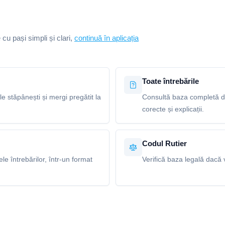
e cu pași simpli și clari,
continuă în aplicația
Toate întrebările
le stăpânești și mergi pregătit la
Consultă baza completă de
corecte și explicații.
Codul Rutier
e întrebărilor, într-un format
Verifică baza legală dacă v