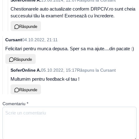
SoferOnline A.
13.08.2024, 12:07
Răspuns la
Cursant
Chestionarele auto actualizate conform DRPCIV.ro sunt cheia
succesului tău la examen! Exersează cu încredere.
Răspunde
Cursant
04.10.2022, 21:11
Felicitari pentru munca depusa. Sper sa ma ajute....din pacate :)
Răspunde
SoferOnline A.
05.10.2022, 15:17
Răspuns la
Cursant
Multumim pentru feedback-ul tau !
Răspunde
Comentariu
*