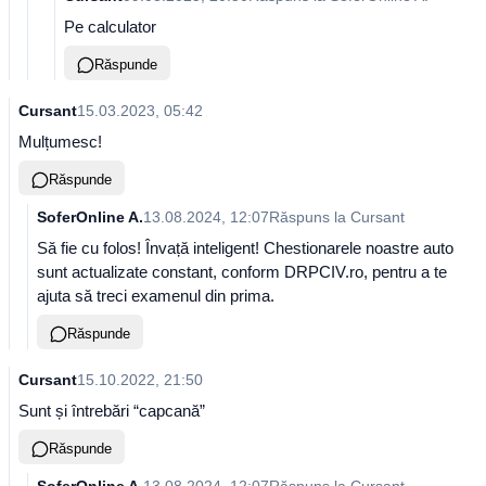
Pe calculator
Răspunde
Cursant
15.03.2023, 05:42
Mulțumesc!
Răspunde
SoferOnline A.
13.08.2024, 12:07
Răspuns la
Cursant
Să fie cu folos! Învață inteligent! Chestionarele noastre auto
sunt actualizate constant, conform DRPCIV.ro, pentru a te
ajuta să treci examenul din prima.
Răspunde
Cursant
15.10.2022, 21:50
Sunt și întrebări “capcană”
Răspunde