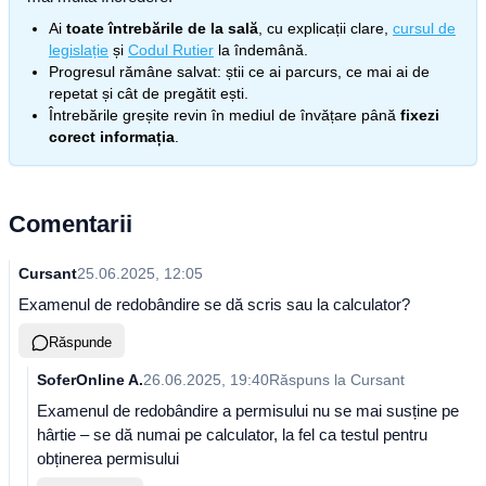
Ai
toate întrebările de la sală
, cu explicații clare,
cursul de
legislație
și
Codul Rutier
la îndemână.
Progresul rămâne salvat: știi ce ai parcurs, ce mai ai de
repetat și cât de pregătit ești.
Întrebările greșite revin în mediul de învățare până
fixezi
corect informația
.
Comentarii
Cursant
25.06.2025, 12:05
Examenul de redobândire se dă scris sau la calculator?
Răspunde
SoferOnline A.
26.06.2025, 19:40
Răspuns la
Cursant
Examenul de redobândire a permisului nu se mai susține pe
hârtie – se dă numai pe calculator, la fel ca testul pentru
obținerea permisului