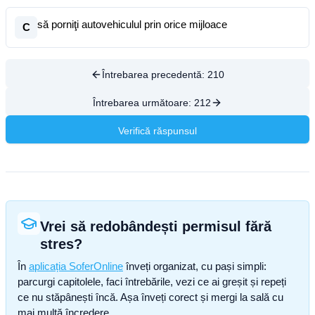
să porniţi autovehiculul prin orice mijloace
C
Întrebarea precedentă:
210
Întrebarea următoare:
212
Verifică răspunsul
Vrei să redobândești permisul fără
stres?
În
aplicația SoferOnline
înveți organizat, cu pași simpli:
parcurgi capitolele, faci întrebările, vezi ce ai greșit și repeți
ce nu stăpânești încă. Așa înveți corect și mergi la sală cu
mai multă încredere.