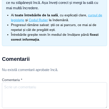
ce nu stăpânești încă. Așa înveți corect și mergi la sală cu
mai multă încredere.
Ai
toate întrebările de la sală
, cu explicații clare,
cursul de
legislație
și
Codul Rutier
la îndemână.
Progresul rămâne salvat: știi ce ai parcurs, ce mai ai de
repetat și cât de pregătit ești.
Întrebările greșite revin în mediul de învățare până
fixezi
corect informația
.
Comentarii
Nu există comentarii aprobate încă.
Comentariu
*