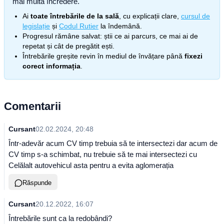
mai multă încredere.
Ai
toate întrebările de la sală
, cu explicații clare,
cursul de
legislație
și
Codul Rutier
la îndemână.
Progresul rămâne salvat: știi ce ai parcurs, ce mai ai de
repetat și cât de pregătit ești.
Întrebările greșite revin în mediul de învățare până
fixezi
corect informația
.
Comentarii
Cursant
02.02.2024, 20:48
Într-adevăr acum CV timp trebuia să te intersectezi dar acum de
CV timp s-a schimbat, nu trebuie să te mai intersectezi cu
Celălalt autovehicul asta pentru a evita aglomerația
Răspunde
Cursant
20.12.2022, 16:07
Întrebările sunt ca la redobândi?