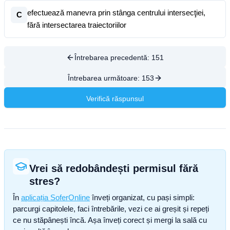
efectuează manevra prin stânga centrului intersecţiei,
C
fără intersectarea traiectoriilor
Întrebarea precedentă:
151
Întrebarea următoare:
153
Verifică răspunsul
Vrei să redobândești permisul fără
stres?
În
aplicația SoferOnline
înveți organizat, cu pași simpli:
parcurgi capitolele, faci întrebările, vezi ce ai greșit și repeți
ce nu stăpânești încă. Așa înveți corect și mergi la sală cu