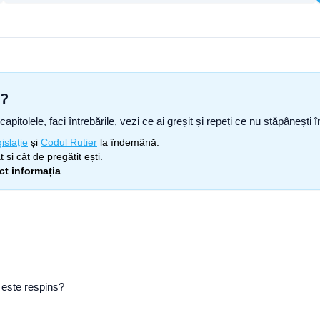
s?
capitolele, faci întrebările, vezi ce ai greșit și repeți ce nu stăpâneșt
islație
și
Codul Rutier
la îndemână.
 și cât de pregătit ești.
ect informația
.
 este respins?