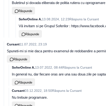
Buletinul și dovada eliberata de politia rutiera cu oprogramare 
Răspunde
SoferOnline A.
13.08.2024, 12:23
Răspuns la
Cursant
Vă invitam si pe Grupul Soferilor : https://www.facebook.c
Răspunde
Cursant
11.07.2022, 23:19
Spuneti-mi si mie daca pentru examenul de redobandire a permis
Răspunde
SoferOnline A.
13.07.2022, 08:44
Răspuns la
Cursant
In general nu, dar fiecare oras are una sau doua zile pe sapta
Răspunde
Cursant
03.12.2022, 18:50
Răspuns la
Cursant
Nu trebuie programare.
Răspunde