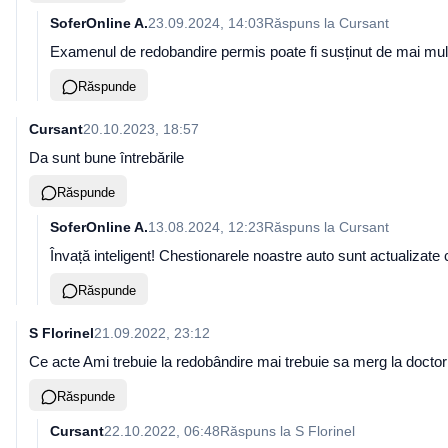
SoferOnline A.
23.09.2024, 14:03
Răspuns la
Cursant
Examenul de redobandire permis poate fi susținut de mai multe 
Răspunde
Cursant
20.10.2023, 18:57
Da sunt bune întrebările
Răspunde
SoferOnline A.
13.08.2024, 12:23
Răspuns la
Cursant
Învață inteligent! Chestionarele noastre auto sunt actualizat
Răspunde
S Florinel
21.09.2022, 23:12
Ce acte Ami trebuie la redobândire mai trebuie sa merg la doctor
Răspunde
Cursant
22.10.2022, 06:48
Răspuns la
S Florinel