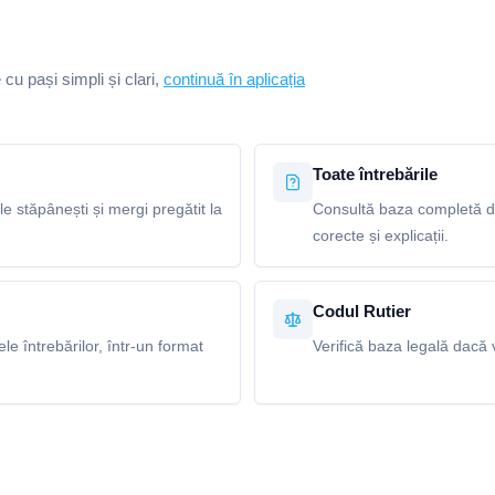
e cu pași simpli și clari,
continuă în aplicația
Toate întrebările
le stăpânești și mergi pregătit la
Consultă baza completă de
corecte și explicații.
Codul Rutier
e întrebărilor, într-un format
Verifică baza legală dacă v