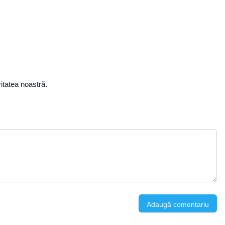
itatea noastră.
Adaugă comentariu