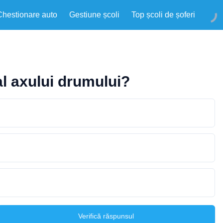
Chestionare auto
Gestiune școli
Top școli de șoferi
al axului drumului?
Verifică răspunsul