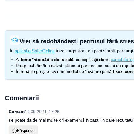
Vrei să redobândești permisul fără stre
În
aplicația SoferOnline
înveți organizat, cu pași simpli: parcurgi 
Ai
toate întrebările de la sală
, cu explicații clare,
cursul de leg
Progresul rămâne salvat: știi ce ai parcurs, ce mai ai de repetat
Întrebările greșite revin în mediul de învățare până
fixezi cor
Comentarii
Cursant
19.09.2024, 17:25
se poate da de mai multe ori examenul in cazul in care rezultatul
Răspunde