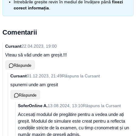
Întrebările greșite revin în mediul de învățare până
fixezi
corect informația
.
Comentarii
Cursant
22.04.2023, 19:00
Vteau să văd unde am greșit.!!!
Răspunde
Cursant
01.12.2023, 21:49
Răspuns la
Cursant
spunemi unde am gresit
Răspunde
SoferOnline A.
13.08.2024, 13:10
Răspuns la
Cursant
Accesați modulul de pregătire pentru a vedea unde ați
greșit. Modulul de simulare este creat pentru a reflecta
condițiile stricte de la examen, cu timp cronometrat și un
număr maxim de greșeli admis.