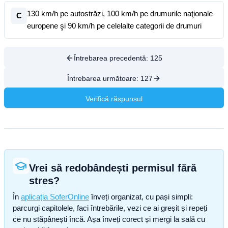
130 km/h pe autostrăzi, 100 km/h pe drumurile naţionale
C
europene şi 90 km/h pe celelalte categorii de drumuri
Întrebarea precedentă:
125
Întrebarea următoare:
127
Verifică răspunsul
Vrei să redobândești permisul fără
stres?
În
aplicația SoferOnline
înveți organizat, cu pași simpli:
parcurgi capitolele, faci întrebările, vezi ce ai greșit și repeți
ce nu stăpânești încă. Așa înveți corect și mergi la sală cu