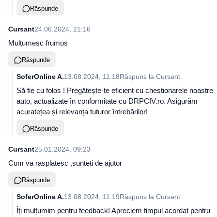
Răspunde
Cursant
24.06.2024, 21:16
Mulțumesc frumos
Răspunde
SoferOnline A.
13.08.2024, 11:18
Răspuns la
Cursant
Să fie cu folos ! Pregătește-te eficient cu chestionarele noastre
auto, actualizate în conformitate cu DRPCIV.ro. Asigurăm
acuratețea și relevanța tuturor întrebărilor!
Răspunde
Cursant
25.01.2024, 09:23
Cum va rasplatesc ,sunteti de ajutor
Răspunde
SoferOnline A.
13.08.2024, 11:19
Răspuns la
Cursant
Îți mulțumim pentru feedback! Apreciem timpul acordat pentru