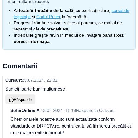
mai multă încredere.
Ai
toate întrebările de la sală
, cu explicații clare,
cursul de
legislație
și
Codul Rutier
la îndemână.
Progresul rămâne salvat: știi ce ai parcurs, ce mai ai de
repetat și cât de pregătit ești.
Întrebările greșite revin în mediul de învățare până
fixezi
corect informația
.
Comentarii
Cursant
29.07.2024, 22:32
Sunteți foarte buni mulțumesc
Răspunde
SoferOnline A.
13.08.2024, 11:18
Răspuns la
Cursant
Chestionarele noastre auto sunt actualizate conform
standardelor DRPCIV.ro, pentru ca tu să fii mereu pregătit cu
cele mai recente informații!