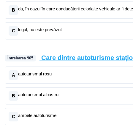
da, în cazul în care conducătorii celorlalte vehicule ar fi de
B
legal, nu este prevăzut
C
Care dintre autoturisme staț
Întrebarea
905
autoturismul roșu
A
autoturismul albastru
B
ambele autoturisme
C