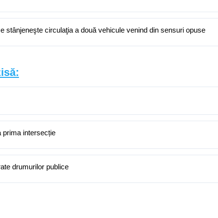
a se stânjeneşte circulaţia a două vehicule venind din sensuri opuse
isă:
a prima intersecție
rate drumurilor publice