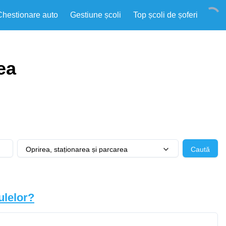
Chestionare auto
Gestiune școli
Top școli de șoferi
ea
,
Oprirea, staționarea și parcarea
Caută
culelor?