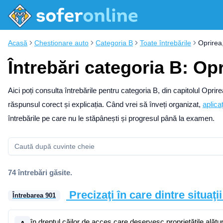
Acasă
Chestionare auto
Categoria B
Toate întrebările
Oprirea
Întrebări categoria B: Opr
Aici poți consulta întrebările pentru categoria B, din capitolul Opri
răspunsul corect și explicația.
Când vrei să înveți organizat,
aplica
întrebările pe care nu le stăpânești și progresul până la examen.
74 întrebări găsite.
Precizaţi în care dintre situaţ
Întrebarea
901
în dreptul căilor de acces care deservesc proprietăţile alătu