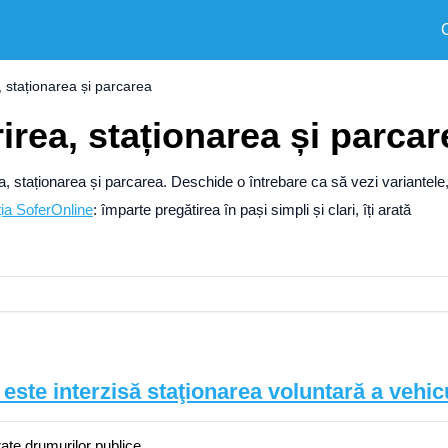
, staționarea și parcarea
irea, staționarea și parcar
rea, staționarea și parcarea. Deschide o întrebare ca să vezi variantele
ția SoferOnline
: împarte pregătirea în pași simpli și clari, îți arată
ii este interzisă staţionarea voluntară a vehi
rate drumurilor publice