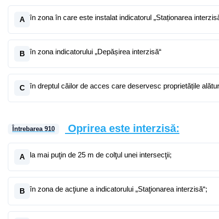
în zona în care este instalat indicatorul „Staționarea interzis
A
în zona indicatorului „Depășirea interzisă“
B
în dreptul căilor de acces care deservesc proprietățile alătu
C
Oprirea este interzisă:
Întrebarea
910
la mai puţin de 25 m de colţul unei intersecţii;
A
în zona de acţiune a indicatorului „Staţionarea interzisă“;
B