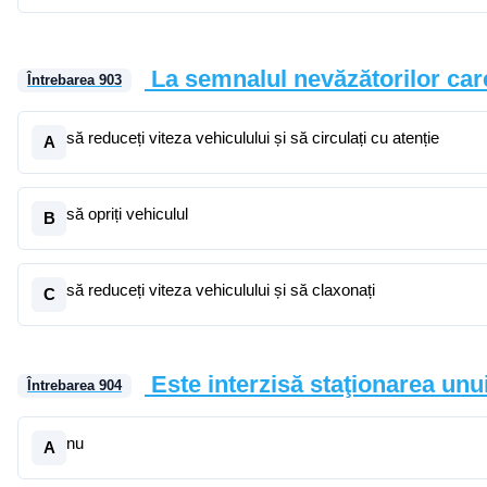
La semnalul nevăzătorilor care
Întrebarea
903
să reduceți viteza vehiculului și să circulați cu atenție
A
să opriți vehiculul
B
să reduceți viteza vehiculului și să claxonați
C
Este interzisă staţionarea unu
Întrebarea
904
nu
A