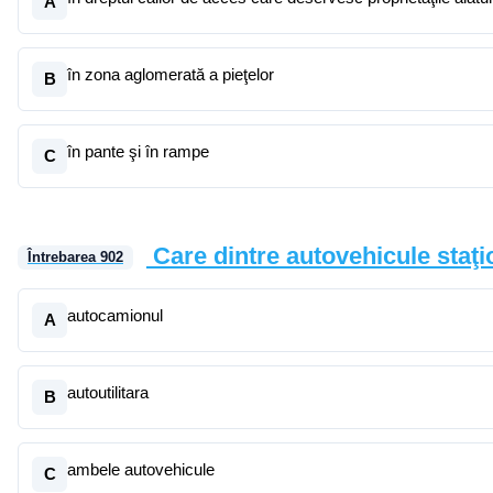
A
în zona aglomerată a pieţelor
B
în pante şi în rampe
C
Care dintre autovehicule staţi
Întrebarea
902
autocamionul
A
autoutilitara
B
ambele autovehicule
C