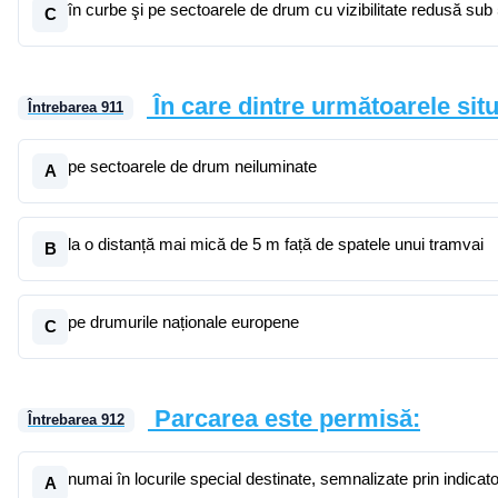
în curbe şi pe sectoarele de drum cu vizibilitate redusă sub
C
În care dintre următoarele situ
Întrebarea
911
pe sectoarele de drum neiluminate
A
la o distanță mai mică de 5 m față de spatele unui tramvai
B
pe drumurile naționale europene
C
Parcarea este permisă:
Întrebarea
912
numai în locurile special destinate, semnalizate prin indica
A