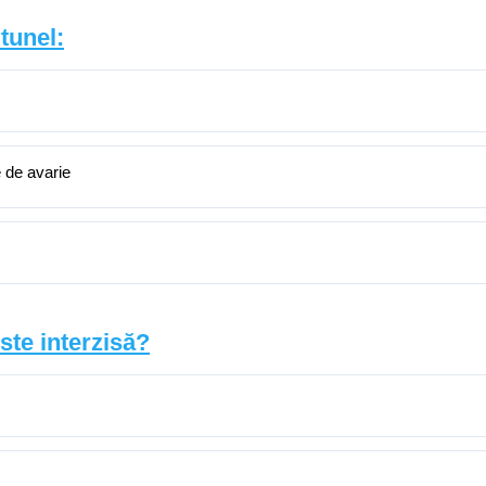
tunel:
e de avarie
este interzisă?