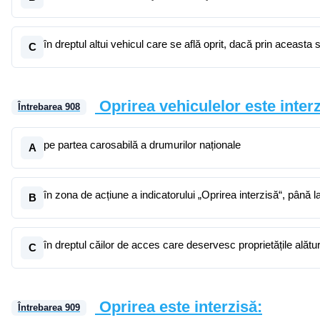
în dreptul altui vehicul care se află oprit, dacă prin aceast
C
Oprirea vehiculelor este interz
Întrebarea
908
pe partea carosabilă a drumurilor naționale
A
în zona de acțiune a indicatorului „Oprirea interzisă“, până l
B
în dreptul căilor de acces care deservesc proprietățile alătu
C
Oprirea este interzisă:
Întrebarea
909