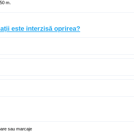
 50 m.
ații este interzisă oprirea?
toare sau marcaje