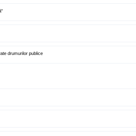
ă“
rate drumurilor publice