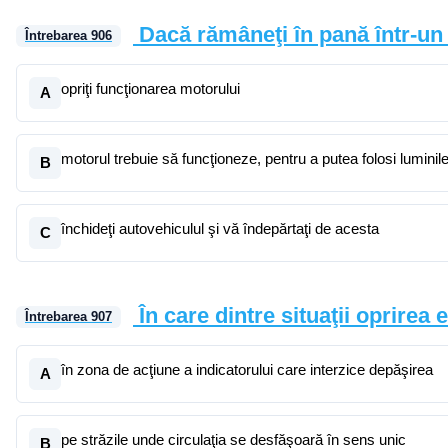
Dacă rămâneţi în pană într-un 
Întrebarea
906
opriţi funcţionarea motorului
A
motorul trebuie să funcţioneze, pentru a putea folosi luminil
B
închideţi autovehiculul şi vă îndepărtaţi de acesta
C
În care dintre situaţii oprirea 
Întrebarea
907
în zona de acţiune a indicatorului care interzice depăşirea
A
pe străzile unde circulaţia se desfăşoară în sens unic
B