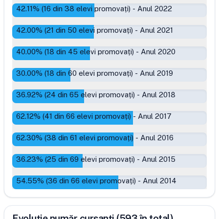
42.11
% (
16
din
38
elevi promovați)
-
Anul 2022
42.00
% (
21
din
50
elevi promovați)
-
Anul 2021
40.00
% (
18
din
45
elevi promovați)
-
Anul 2020
30.00
% (
18
din
60
elevi promovați)
-
Anul 2019
36.92
% (
24
din
65
elevi promovați)
-
Anul 2018
62.12
% (
41
din
66
elevi promovați)
-
Anul 2017
62.30
% (
38
din
61
elevi promovați)
-
Anul 2016
36.23
% (
25
din
69
elevi promovați)
-
Anul 2015
54.55
% (
36
din
66
elevi promovați)
-
Anul 2014
Evoluție număr cursanți (593 în total)