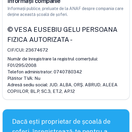
Informații companie
Informații publice, preluate de la ANAF despre compania care
deține această școală de șoferi.
©
VESA EUSEBIU GELU PERSOANA
FIZICA AUTORIZATA
-
CIF/CUI:
23674672
Număr de înregistrare la registrul comerțului:
F01/295/2008
Telefon administrator:
0740780342
Plătitor TVA:
Nu
Adresă sediu social:
JUD. ALBA, ORŞ. ABRUD, ALEEA
COPIILOR, BL.P, SC.3, ET.2, AP.12
Dacă ești proprietar de școală de
șoferi, înregistrează-te pentru a