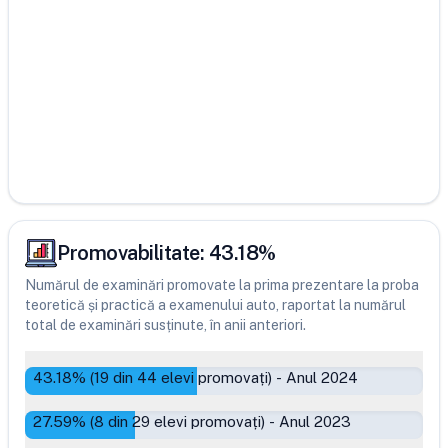
Promovabilitate:
43.18
%
Numărul de examinări promovate la prima prezentare la proba
teoretică și practică a examenului auto, raportat la numărul
total de examinări susținute, în anii anteriori.
43.18
% (
19
din
44
elevi promovați)
-
Anul 2024
27.59
% (
8
din
29
elevi promovați)
-
Anul 2023