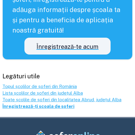
adăuga informații despre școala ta
și pentru a beneficia de aplicația
noastră gratuită!
Înregistrează-te acum
Legături utile
Topul școlilor de șoferi din România
Lista școlilor de șoferi din județul
Alba
Toate școlile de șoferi din localitatea
Abrud
, județul
Alba
Înregistrează-ți școala de șoferi