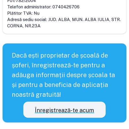
F01/782/2004
Telefon administrator:
0740426706
Plătitor TVA:
Nu
Adresă sediu social:
JUD. ALBA, MUN. ALBA IULIA, STR.
CORNA, NR.23A
Dacă ești proprietar de școală de
șoferi, înregistrează-te pentru a
adăuga informații despre școala ta
și pentru a beneficia de aplicația
noastră gratuită!
Înregistrează-te acum