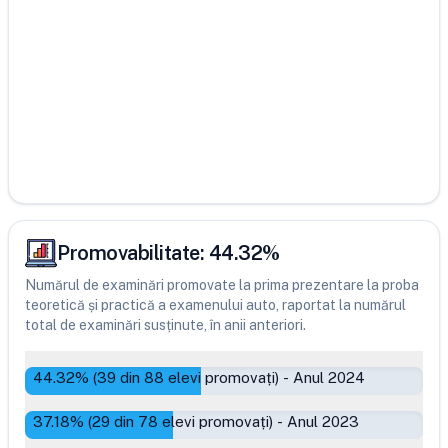
Promovabilitate:
44.32
%
Numărul de examinări promovate la prima prezentare la proba
teoretică și practică a examenului auto, raportat la numărul
total de examinări susținute, în anii anteriori.
44.32
% (
39
din
88
elevi promovați)
-
Anul 2024
37.18
% (
29
din
78
elevi promovați)
-
Anul 2023