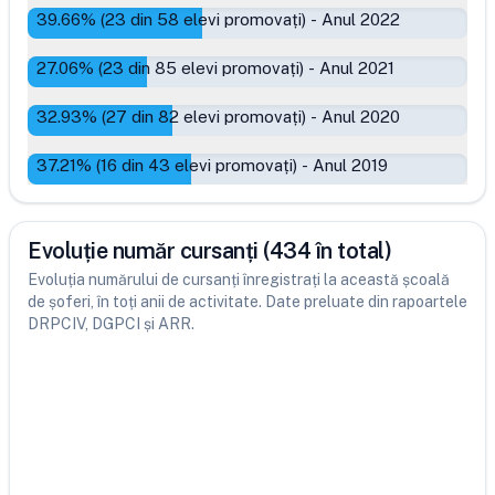
39.66
% (
23
din
58
elevi promovați)
-
Anul 2022
27.06
% (
23
din
85
elevi promovați)
-
Anul 2021
32.93
% (
27
din
82
elevi promovați)
-
Anul 2020
37.21
% (
16
din
43
elevi promovați)
-
Anul 2019
Evoluție număr cursanți (434 în total)
Evoluția numărului de cursanți înregistrați la această școală
de șoferi, în toți anii de activitate. Date preluate din rapoartele
DRPCIV, DGPCI și ARR.