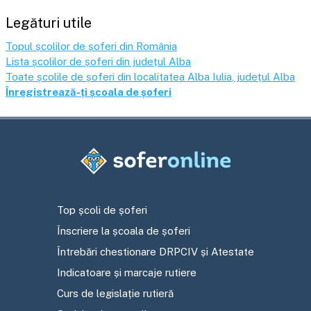
Legături utile
Topul școlilor de șoferi din România
Lista școlilor de șoferi din județul
Alba
Toate școlile de șoferi din localitatea
Alba Iulia
, județul
Alba
Înregistrează-ți școala de șoferi
Top școli de șoferi
Înscriere la școala de șoferi
Întrebări chestionare DRPCIV și Atestate
Indicatoare și marcaje rutiere
Curs de legislație rutieră