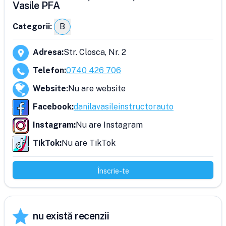
Vasile PFA
Categorii:
B
Adresa
:
Str. Closca, Nr. 2
Telefon
:
0740 426 706
Website
:
Nu are website
Facebook
:
danilavasileinstructorauto
Instagram
:
Nu are Instagram
TikTok
:
Nu are TikTok
Înscrie-te
nu există recenzii