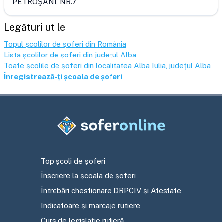
PETROŞANI, NR.7
Legături utile
Topul școlilor de șoferi din România
Lista școlilor de șoferi din județul
Alba
Toate școlile de șoferi din localitatea
Alba Iulia
, județul
Alba
Înregistrează-ți școala de șoferi
Top școli de șoferi
Înscriere la școala de șoferi
Întrebări chestionare DRPCIV și Atestate
Indicatoare și marcaje rutiere
Curs de legislație rutieră