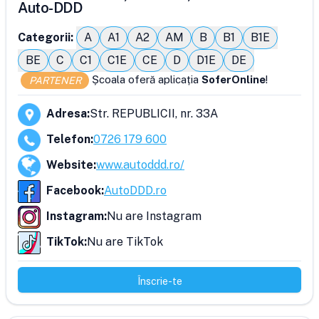
Auto-DDD
Categorii:
A
A1
A2
AM
B
B1
B1E
BE
C
C1
C1E
CE
D
D1E
DE
Școala oferă aplicația
SoferOnline
!
PARTENER
Adresa
:
Str. REPUBLICII, nr. 33A
Telefon
:
0726 179 600
Website
:
www.autoddd.ro/
Facebook
:
AutoDDD.ro
Instagram
:
Nu are Instagram
TikTok
:
Nu are TikTok
Înscrie-te