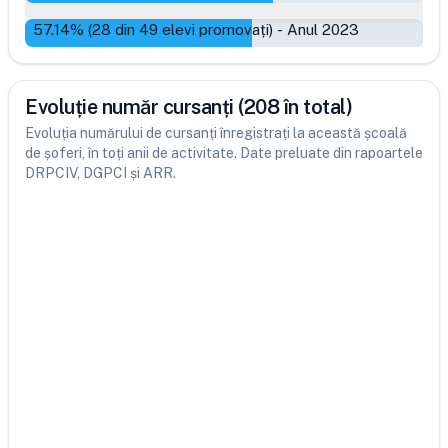
57.14
% (
28
din
49
elevi promovați)
-
Anul 2023
Evoluție număr cursanți (208 în total)
Evoluția numărului de cursanți înregistrați la această școală
de șoferi, în toți anii de activitate. Date preluate din rapoartele
DRPCIV, DGPCI și ARR.