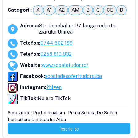
Categorii:
A
A1
A2
AM
B
C
CE
D
Adresa
:
Str. Decebal nr. 27, langa redactia
Ziarului Unirea
Telefon
:
0744 602 189
Telefon
:
0258 810 832
Website
:
www.scoalatudor.ro/
Facebook
:
scoaladesoferitudoralba
Instagram
:
?hl=en
TikTok
:
Nu are TikTok
Seriozitate, Profesionalism - Prima Scoala De Soferi 
Particulara Din Judetul Alba
Înscrie-te