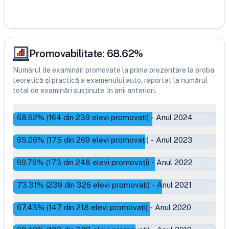
Promovabilitate:
68.62
%
Numărul de examinări promovate la prima prezentare la proba
teoretică și practică a examenului auto, raportat la numărul
total de examinări susținute, în anii anteriori.
68.62
% (
164
din
239
elevi promovați)
-
Anul 2024
65.06
% (
175
din
269
elevi promovați)
-
Anul 2023
69.76
% (
173
din
248
elevi promovați)
-
Anul 2022
73.31
% (
239
din
326
elevi promovați)
-
Anul 2021
67.43
% (
147
din
218
elevi promovați)
-
Anul 2020