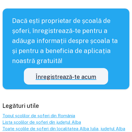
Dacă ești proprietar de școală de
șoferi, înregistrează-te pentru a
adăuga informații despre școala ta
și pentru a beneficia de aplicația
noastră gratuită!
Înregistrează-te acum
Legături utile
Topul școlilor de șoferi din România
Lista școlilor de șoferi din județul
Alba
Toate școlile de șoferi din localitatea
Alba Iulia
, județul
Alba