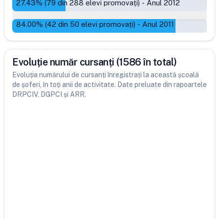
27.43
% (
79
din
288
elevi promovați)
-
Anul 2012
84.00
% (
42
din
50
elevi promovați)
-
Anul 2011
Evoluție număr cursanți (1586 în total)
Evoluția numărului de cursanți înregistrați la această școală
de șoferi, în toți anii de activitate. Date preluate din rapoartele
DRPCIV, DGPCI și ARR.