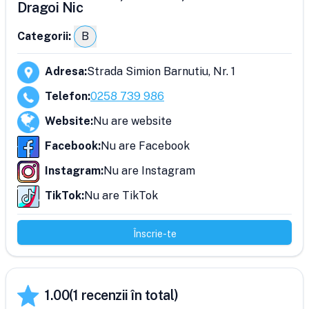
Dragoi Nic
Categorii:
B
Adresa
:
Strada Simion Barnutiu, Nr. 1
Telefon
:
0258 739 986
Website
:
Nu are website
Facebook
:
Nu are Facebook
Instagram
:
Nu are Instagram
TikTok
:
Nu are TikTok
Înscrie-te
1.00
(
1
recenzii în total)