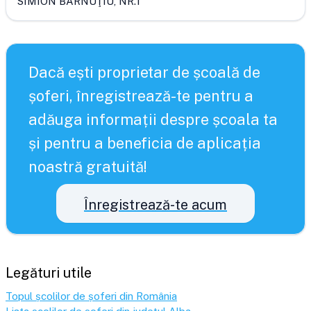
SIMION BĂRNUŢIU, NR.1
Dacă ești proprietar de școală de
șoferi, înregistrează-te pentru a
adăuga informații despre școala ta
și pentru a beneficia de aplicația
noastră gratuită!
Înregistrează-te acum
Legături utile
Topul școlilor de șoferi din România