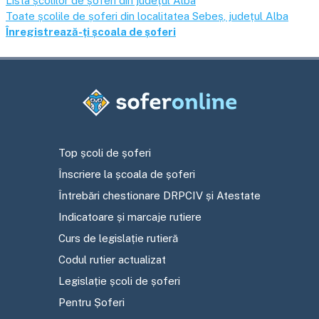
Lista școlilor de șoferi din județul
Alba
Toate școlile de șoferi din localitatea
Sebeș
, județul
Alba
Înregistrează-ți școala de șoferi
Top școli de șoferi
Înscriere la școala de șoferi
Întrebări chestionare DRPCIV și Atestate
Indicatoare și marcaje rutiere
Curs de legislație rutieră
Codul rutier actualizat
Legislație școli de șoferi
Pentru Șoferi