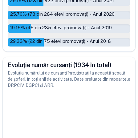
29.15
% (
123
din
422
elevi promovați)
-
Anul 2021
25.70
% (
73
din
284
elevi promovați)
-
Anul 2020
19.15
% (
45
din
235
elevi promovați)
-
Anul 2019
29.33
% (
22
din
75
elevi promovați)
-
Anul 2018
Evoluție număr cursanți (1934 în total)
Evoluția numărului de cursanți înregistrați la această școală
de șoferi, în toți anii de activitate. Date preluate din rapoartele
DRPCIV, DGPCI și ARR.