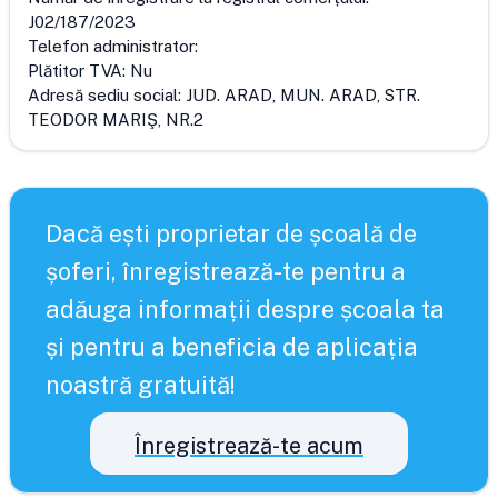
J02/187/2023
Telefon administrator:
Plătitor TVA:
Nu
Adresă sediu social:
JUD. ARAD, MUN. ARAD, STR.
TEODOR MARIŞ, NR.2
Dacă ești proprietar de școală de
șoferi, înregistrează-te pentru a
adăuga informații despre școala ta
și pentru a beneficia de aplicația
noastră gratuită!
Înregistrează-te acum