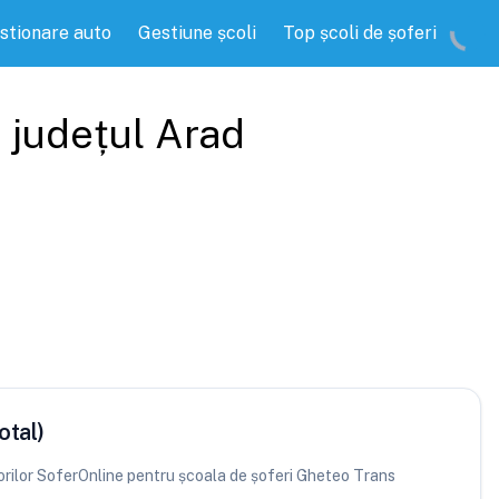
stionare auto
Gestiune școli
Top școli de șoferi
, județul
Arad
otal)
atorilor SoferOnline pentru școala de șoferi Gheteo Trans