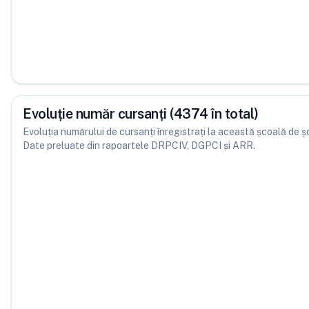
Evoluție număr cursanți (4374 în total)
Evoluția numărului de cursanți înregistrați la această școală de șofe
Date preluate din rapoartele DRPCIV, DGPCI și ARR.