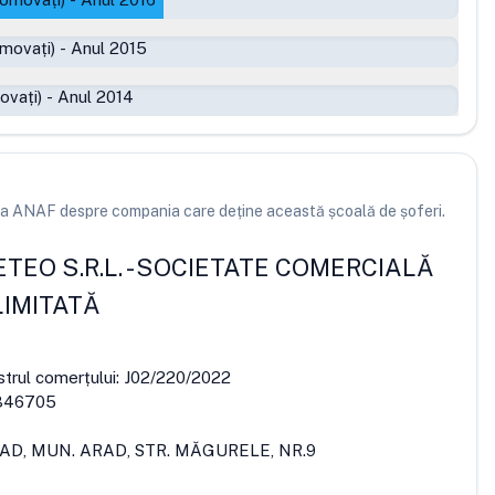
movați)
-
Anul 2015
ovați)
-
Anul 2014
e la ANAF despre compania care deține această școală de șoferi.
TEO S.R.L.
-
SOCIETATE COMERCIALĂ
IMITATĂ
strul comerțului:
J02/220/2022
346705
RAD, MUN. ARAD, STR. MĂGURELE, NR.9