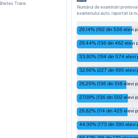
i Gheteo Trans
Numărul de examinări promovate
examenului auto, raportat la num
29.14
% (
162
din
556
elevi p
29.44
% (
136
din
462
elevi 
33.80
% (
194
din
574
elevi 
32.66
% (
227
din
695
elevi 
26.25
% (
136
din
518
elevi 
27.09
% (
136
din
502
elevi 
26.82
% (
114
din
425
elevi 
44.36
% (
173
din
390
elevi 
56.47
% (
96
din
170
elevi p