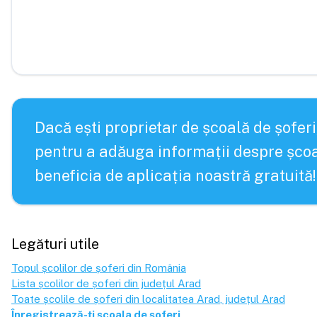
Dacă ești proprietar de școală de șoferi
pentru a adăuga informații despre școa
beneficia de aplicația noastră gratuită!
Legături utile
Topul școlilor de șoferi din România
Lista școlilor de șoferi din județul
Arad
Toate școlile de șoferi din localitatea
Arad
, județul
Arad
Înregistrează-ți școala de șoferi