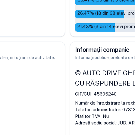
26.47
% (
18
din
68
elevi pro
21.43
% (
3
din
14
elevi prom
Informații companie
ri, în toți anii de activitate.
Informații publice, preluate d
©
AUTO DRIVE GHE
CU RĂSPUNDERE L
CIF/CUI:
45605240
Număr de înregistrare la regi
Telefon administrator:
0731
Plătitor TVA:
Nu
Adresă sediu social:
JUD. A