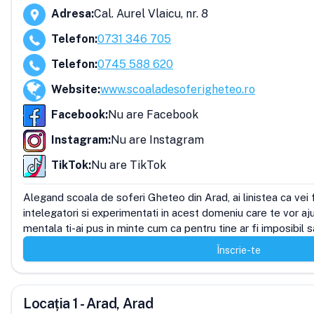
Adresa
:
Cal. Aurel Vlaicu, nr. 8
Telefon
:
0731 346 705
Telefon
:
0745 588 620
Website
:
www.scoaladesoferigheteo.ro
Facebook
:
Nu are Facebook
Instagram
:
Nu are Instagram
TikTok
:
Nu are TikTok
Alegand scoala de soferi Gheteo din Arad, ai linistea ca vei f
intelegatori si experimentati in acest domeniu care te vor ajut
mentala ti-ai pus in minte cum ca pentru tine ar fi imposibil 
Înscrie-te
Locația 1 - Arad, Arad