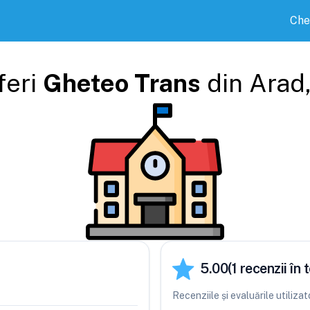
Che
feri
Gheteo Trans
din
Arad
5.00
(
1
recenzii în t
Recenziile și evaluările utiliz