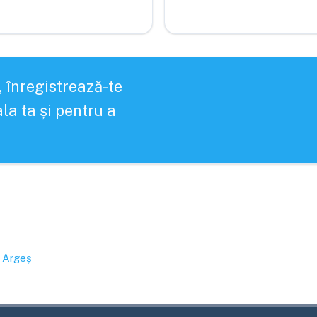
, înregistrează-te
la ta și pentru a
Argeș