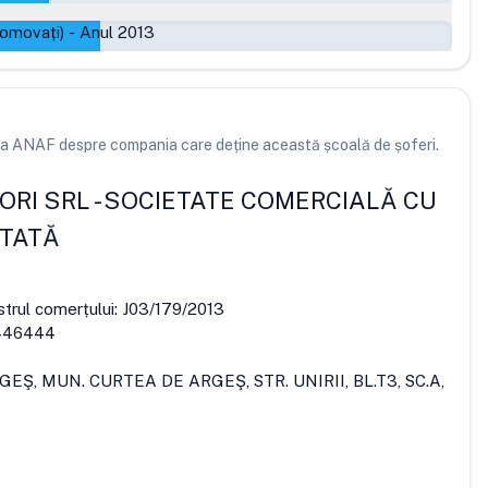
romovați)
-
Anul 2013
e la ANAF despre compania care deține această școală de șoferi.
ORI SRL
-
SOCIETATE COMERCIALĂ CU
ITATĂ
strul comerțului:
J03/179/2013
446444
GEŞ, MUN. CURTEA DE ARGEŞ, STR. UNIRII, BL.T3, SC.A,