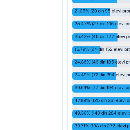
21.05
% (
20
din
95
elevi pro
25.47
% (
27
din
106
elevi p
25.42
% (
45
din
177
elevi p
15.79
% (
24
din
152
elevi pr
24.86
% (
46
din
185
elevi p
24.49
% (
72
din
294
elevi p
39.69
% (
77
din
194
elevi p
47.89
% (
125
din
261
elevi p
49.30
% (
140
din
284
elevi 
39.71
% (
108
din
272
elevi p