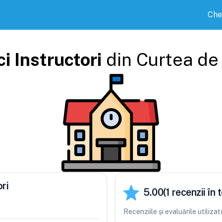
Che
i Instructori
din
Curtea de
ri
5.00
(
1
recenzii în t
Recenziile și evaluările utiliza