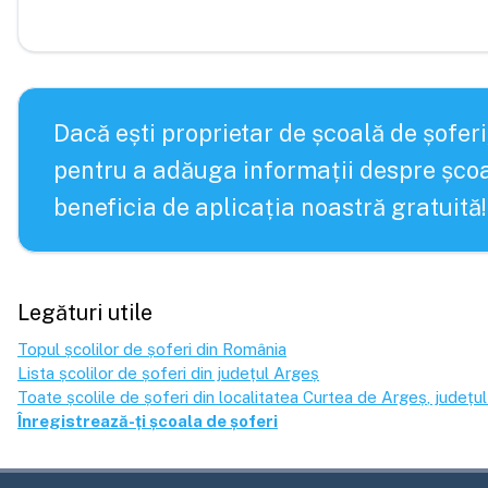
Dacă ești proprietar de școală de șoferi
pentru a adăuga informații despre școa
beneficia de aplicația noastră gratuită!
Legături utile
Topul școlilor de șoferi din România
Lista școlilor de șoferi din județul
Argeș
Toate școlile de șoferi din localitatea
Curtea de Argeș
, județul
Înregistrează-ți școala de șoferi