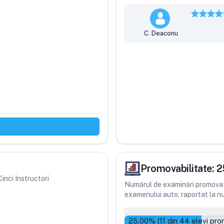
C. Deaconu
Promovabilitate:
2
Cinci Instructori
Numărul de examinări promovate
examenului auto, raportat la num
25.00
% (
11
din
44
elevi pro