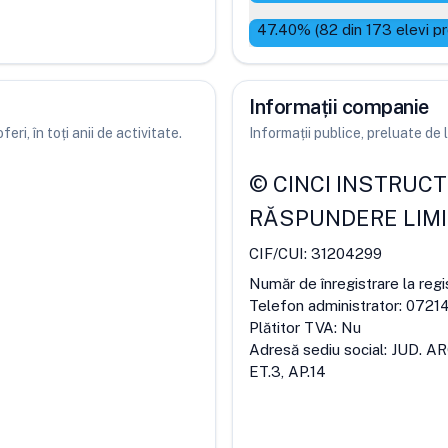
47.40
% (
82
din
173
elevi p
Informații companie
ri, în toți anii de activitate.
Informații publice, preluate d
©
CINCI INSTRUCT
RĂSPUNDERE LIM
CIF/CUI:
31204299
Număr de înregistrare la regi
Telefon administrator:
0721
Plătitor TVA:
Nu
Adresă sediu social:
JUD. AR
ET.3, AP.14