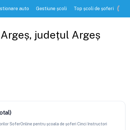
stionare auto
Gestiune școli
Top școli de șoferi
 Argeș
, județul
Argeș
otal)
torilor SoferOnline pentru școala de șoferi Cinci Instructori