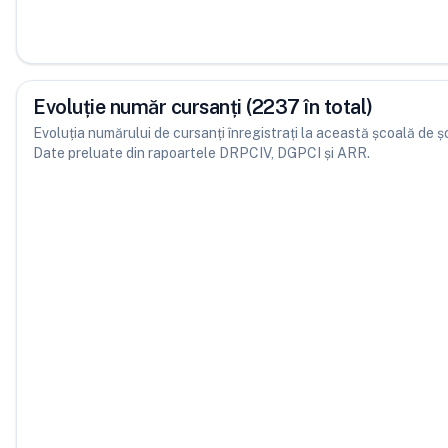
Evoluție număr cursanți (2237 în total)
Evoluția numărului de cursanți înregistrați la această școală de șofe
Date preluate din rapoartele DRPCIV, DGPCI și ARR.