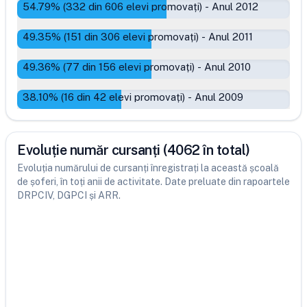
54.79
% (
332
din
606
elevi promovați)
-
Anul 2012
49.35
% (
151
din
306
elevi promovați)
-
Anul 2011
49.36
% (
77
din
156
elevi promovați)
-
Anul 2010
38.10
% (
16
din
42
elevi promovați)
-
Anul 2009
Evoluție număr cursanți (4062 în total)
Evoluția numărului de cursanți înregistrați la această școală
de șoferi, în toți anii de activitate. Date preluate din rapoartele
DRPCIV, DGPCI și ARR.