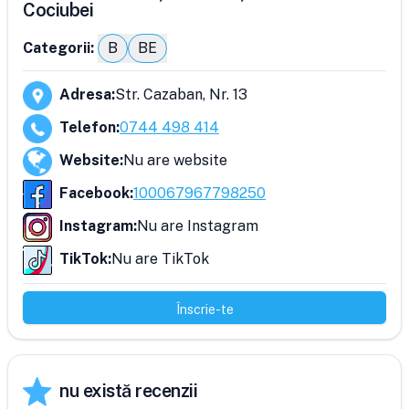
Cociubei
Categorii:
B
BE
Adresa
:
Str. Cazaban, Nr. 13
Telefon
:
0744 498 414
Website
:
Nu are website
Facebook
:
100067967798250
Instagram
:
Nu are Instagram
TikTok
:
Nu are TikTok
Înscrie-te
nu există recenzii