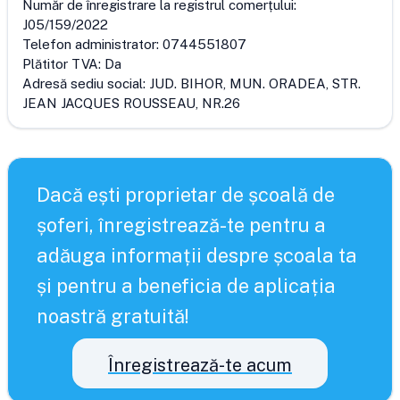
Număr de înregistrare la registrul comerțului:
J05/159/2022
Telefon administrator:
0744551807
Plătitor TVA:
Da
Adresă sediu social:
JUD. BIHOR, MUN. ORADEA, STR.
JEAN JACQUES ROUSSEAU, NR.26
Dacă ești proprietar de școală de
șoferi, înregistrează-te pentru a
adăuga informații despre școala ta
și pentru a beneficia de aplicația
noastră gratuită!
Înregistrează-te acum