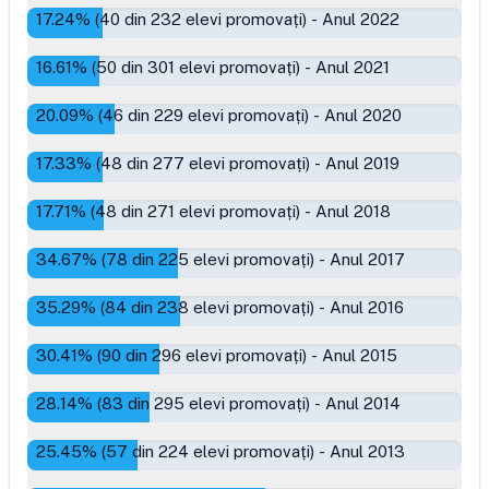
17.24
% (
40
din
232
elevi promovați)
-
Anul 2022
16.61
% (
50
din
301
elevi promovați)
-
Anul 2021
20.09
% (
46
din
229
elevi promovați)
-
Anul 2020
17.33
% (
48
din
277
elevi promovați)
-
Anul 2019
17.71
% (
48
din
271
elevi promovați)
-
Anul 2018
34.67
% (
78
din
225
elevi promovați)
-
Anul 2017
35.29
% (
84
din
238
elevi promovați)
-
Anul 2016
30.41
% (
90
din
296
elevi promovați)
-
Anul 2015
28.14
% (
83
din
295
elevi promovați)
-
Anul 2014
25.45
% (
57
din
224
elevi promovați)
-
Anul 2013