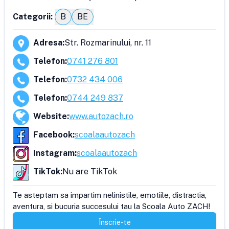
Categorii:
B
BE
Adresa
:
Str. Rozmarinului, nr. 11
Telefon
:
0741 276 801
Telefon
:
0732 434 006
Telefon
:
0744 249 837
Website
:
www.autozach.ro
Facebook
:
scoalaautozach
Instagram
:
scoalaautozach
TikTok
:
Nu are TikTok
Te asteptam sa impartim nelinistile, emotiile, distractia, 
aventura, si bucuria succesului tau la Scoala Auto ZACH!
Înscrie-te