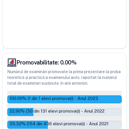
Promovabilitate:
0.00
%
Numărul de examinări promovate la prima prezentare la proba
teoretică și practică a examenului auto, raportat la numărul
total de examinări susținute, în anii anteriori.
100.00
% (
1
din
1
elevi promovați)
-
Anul 2023
22.90
% (
30
din
131
elevi promovați)
-
Anul 2022
35.32
% (
154
din
436
elevi promovați)
-
Anul 2021