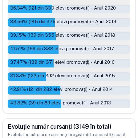
36.34
% (
121
din
333
elevi promovați)
-
Anul 2020
38.56
% (
145
din
376
elevi promovați)
-
Anul 2019
39.15
% (
139
din
355
elevi promovați)
-
Anul 2018
41.51
% (
159
din
383
elevi promovați)
-
Anul 2017
37.47
% (
139
din
371
elevi promovați)
-
Anul 2016
31.38
% (
123
din
392
elevi promovați)
-
Anul 2015
42.91
% (
121
din
282
elevi promovați)
-
Anul 2014
43.82
% (
39
din
89
elevi promovați)
-
Anul 2013
Evoluție număr cursanți (3149 în total)
Evoluția numărului de cursanți înregistrați la această școală