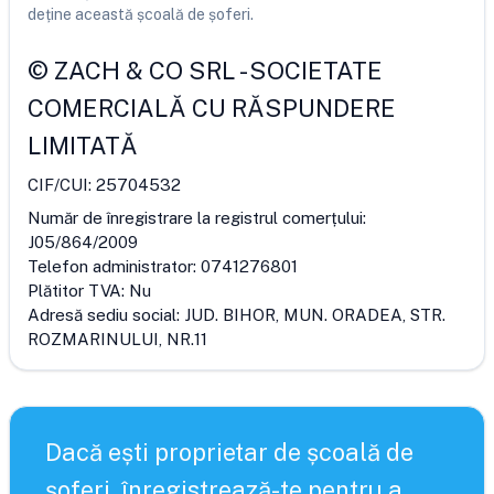
deține această școală de șoferi.
©
ZACH & CO SRL
-
SOCIETATE
COMERCIALĂ CU RĂSPUNDERE
LIMITATĂ
CIF/CUI:
25704532
Număr de înregistrare la registrul comerțului:
J05/864/2009
Telefon administrator:
0741276801
Plătitor TVA:
Nu
Adresă sediu social:
JUD. BIHOR, MUN. ORADEA, STR.
ROZMARINULUI, NR.11
Dacă ești proprietar de școală de
șoferi, înregistrează-te pentru a