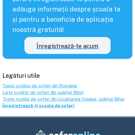
adăuga informații despre școala ta
și pentru a beneficia de aplicația
noastră gratuită!
Înregistrează-te acum
Legături utile
Topul școlilor de șoferi din România
Lista școlilor de șoferi din județul
Bihor
Toate școlile de șoferi din localitatea
Oradea
, județul
Bihor
Înregistrează-ți școala de șoferi