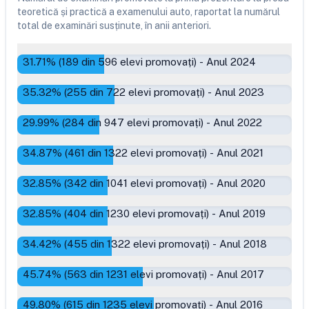
teoretică și practică a examenului auto, raportat la numărul
total de examinări susținute, în anii anteriori.
31.71
% (
189
din
596
elevi promovați)
-
Anul 2024
35.32
% (
255
din
722
elevi promovați)
-
Anul 2023
29.99
% (
284
din
947
elevi promovați)
-
Anul 2022
34.87
% (
461
din
1322
elevi promovați)
-
Anul 2021
32.85
% (
342
din
1041
elevi promovați)
-
Anul 2020
32.85
% (
404
din
1230
elevi promovați)
-
Anul 2019
34.42
% (
455
din
1322
elevi promovați)
-
Anul 2018
45.74
% (
563
din
1231
elevi promovați)
-
Anul 2017
49.80
% (
615
din
1235
elevi promovați)
-
Anul 2016