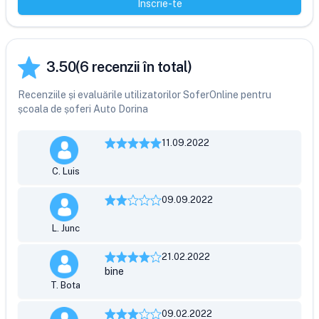
Înscrie-te
3.50
(
6
recenzii în total)
Recenziile și evaluările utilizatorilor SoferOnline pentru
școala de șoferi Auto Dorina
11.09.2022
C. Luis
09.09.2022
L. Junc
21.02.2022
bine
T. Bota
09.02.2022