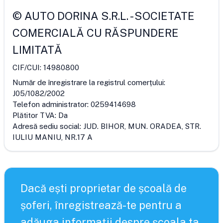
©
AUTO DORINA S.R.L.
-
SOCIETATE
COMERCIALĂ CU RĂSPUNDERE
LIMITATĂ
CIF/CUI:
14980800
Număr de înregistrare la registrul comerțului:
J05/1082/2002
Telefon administrator:
0259414698
Plătitor TVA:
Da
Adresă sediu social:
JUD. BIHOR, MUN. ORADEA, STR.
IULIU MANIU, NR.17 A
Dacă ești proprietar de școală de
șoferi, înregistrează-te pentru a
adăuga informații despre școala ta