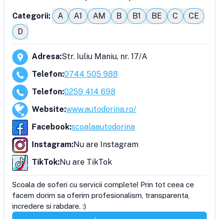
Categorii:
A
A1
AM
B
B1
BE
C
CE
D
Adresa
:
Str. Iuliu Maniu, nr. 17/A
Telefon
:
0744 505 988
Telefon
:
0259 414 698
Website
:
www.autodorina.ro/
Facebook
:
scoalaautodorina
Instagram
:
Nu are Instagram
TikTok
:
Nu are TikTok
Scoala de soferi cu servicii complete! Prin tot ceea ce 
facem dorim sa oferim profesionalism, transparenta, 
incredere si rabdare. :)