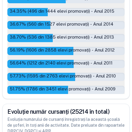
34.35
% (
496
din
1444
elevi promovați)
-
Anul 2015
36.67
% (
560
din
1527
elevi promovați)
-
Anul 2014
38.70
% (
536
din
1385
elevi promovați)
-
Anul 2013
56.19
% (
1606
din
2858
elevi promovați)
-
Anul 2012
56.64
% (
1212
din
2140
elevi promovați)
-
Anul 2011
57.73
% (
1595
din
2763
elevi promovați)
-
Anul 2010
51.75
% (
1786
din
3451
elevi promovați)
-
Anul 2009
Evoluție număr cursanți (25214 în total)
Evoluția numărului de cursanți înregistrați la această școală
de șoferi, în toți anii de activitate. Date preluate din rapoartele
DRPCIV, DGPCI și ARR.