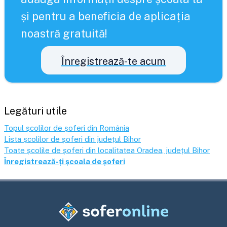
și pentru a beneficia de aplicația
noastră gratuită!
Înregistrează-te acum
Legături utile
Topul școlilor de șoferi din România
Lista școlilor de șoferi din județul
Bihor
Toate școlile de șoferi din localitatea
Oradea
, județul
Bihor
Înregistrează-ți școala de șoferi