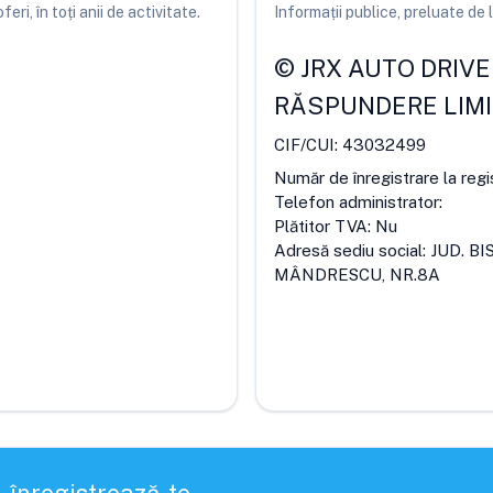
ri, în toți anii de activitate.
Informații publice, preluate d
©
JRX AUTO DRIVE 
RĂSPUNDERE LIM
CIF/CUI:
43032499
Număr de înregistrare la regi
Telefon administrator:
Plătitor TVA:
Nu
Adresă sediu social:
JUD. B
MÂNDRESCU, NR.8A