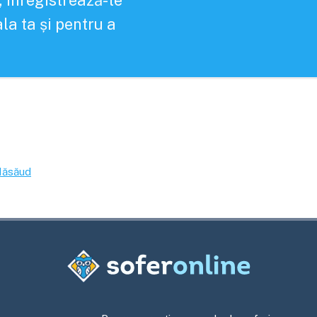
, înregistrează-te
la ta și pentru a
 Năsăud