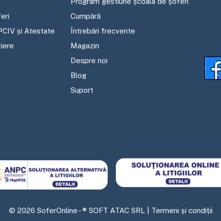
Program gestiune școala de șoferi
eri
Cumpără
PCIV și Atestate
Întrebări frecvente
tiere
Magazin
Despre noi
Blog
Suport
©
2026
SoferOnline - ® SOFT ATAC SRL |
Termeni și condiții