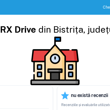
Che
JRX Drive
din
Bistrița
, județ
nu există recenzii
Recenziile și evaluările utiliza