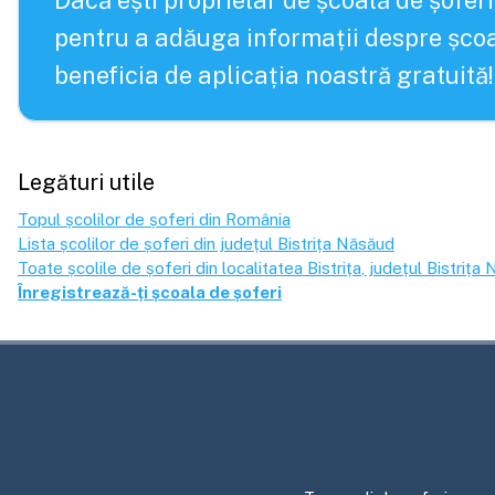
Dacă ești proprietar de școală de șoferi
pentru a adăuga informații despre școa
beneficia de aplicația noastră gratuită!
Legături utile
Topul școlilor de șoferi din România
Lista școlilor de șoferi din județul
Bistrița Năsăud
Toate școlile de șoferi din localitatea
Bistrița
, județul
Bistrița
Înregistrează-ți școala de șoferi