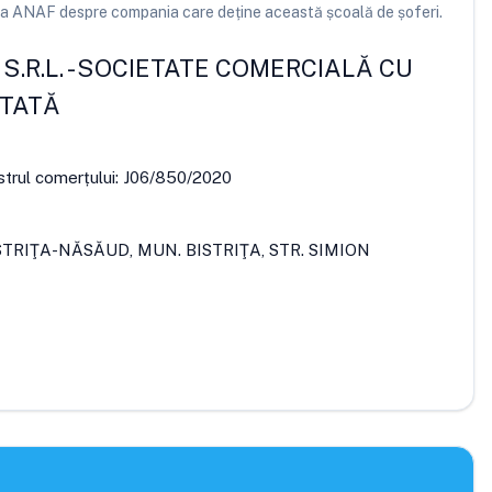
e la ANAF despre compania care deține această școală de șoferi.
S.R.L.
-
SOCIETATE COMERCIALĂ CU
ITATĂ
strul comerțului:
J06/850/2020
ISTRIŢA-NĂSĂUD, MUN. BISTRIŢA, STR. SIMION