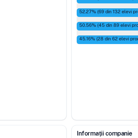
52.27
% (
69
din
132
elevi p
50.56
% (
45
din
89
elevi pr
45.16
% (
28
din
62
elevi pro
Informații companie