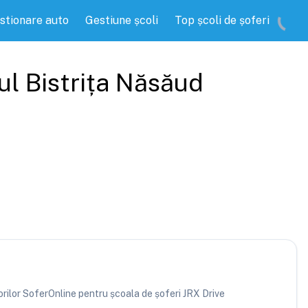
stionare auto
Gestiune școli
Top școli de șoferi
ul
Bistrița Năsăud
torilor SoferOnline pentru școala de șoferi JRX Drive