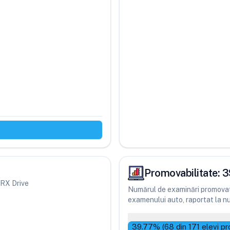
Promovabilitate:
3
 JRX Drive
Numărul de examinări promovate
examenului auto, raportat la num
39.77
% (
68
din
171
elevi pr