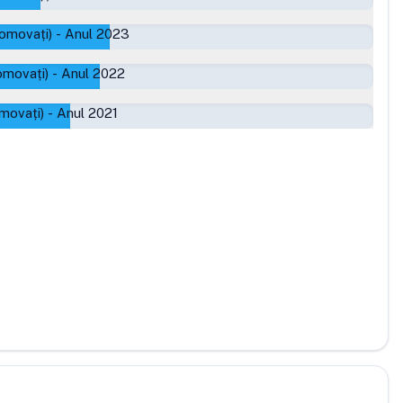
romovați)
-
Anul 2023
omovați)
-
Anul 2022
movați)
-
Anul 2021