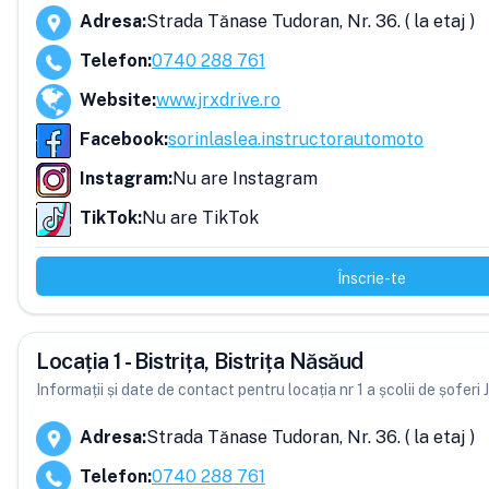
Adresa
:
Strada Tănase Tudoran, Nr. 36. ( la etaj )
Telefon
:
0740 288 761
Website
:
www.jrxdrive.ro
Facebook
:
sorinlaslea.instructorautomoto
Instagram
:
Nu are Instagram
TikTok
:
Nu are TikTok
Înscrie-te
Locația 1 - Bistrița, Bistrița Năsăud
Informații și date de contact pentru locația nr 1 a școlii de șoferi
Adresa
:
Strada Tănase Tudoran, Nr. 36. ( la etaj )
Telefon
:
0740 288 761