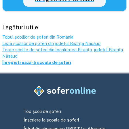
Legături utile
Topul școlilor de șoferi din România
Lista școlilor de șoferi din județul
Bistrița Năsăud
Toate școlile de șoferi din localitatea
Bistrița
, județul
Bistrița
Năsăud
Înregistrează-ți școala de șoferi
Top școli de șoferi
Înscriere la școala de șoferi
Întrebări chestionare DRPCIV și Atestate