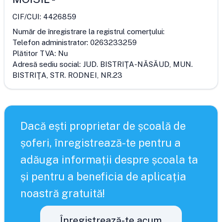
CIF/CUI:
4426859
Număr de înregistrare la registrul comerțului:
Telefon administrator:
0263233259
Plătitor TVA:
Nu
Adresă sediu social:
JUD. BISTRIŢA-NĂSĂUD, MUN.
BISTRIŢA, STR. RODNEI, NR.23
Dacă ești proprietar de școală de
șoferi, înregistrează-te pentru a
adăuga informații despre școala ta
și pentru a beneficia de aplicația
noastră gratuită!
Înregistrează-te acum