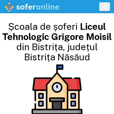
Școala de șoferi
Liceul
Tehnologic Grigore Moisil
din
Bistrița
, județul
Bistrița Năsăud