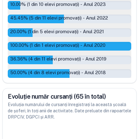
10.00
% (
1
din
10
elevi promovați)
-
Anul 2023
45.45
% (
5
din
11
elevi promovați)
-
Anul 2022
20.00
% (
1
din
5
elevi promovați)
-
Anul 2021
100.00
% (
1
din
1
elevi promovați)
-
Anul 2020
36.36
% (
4
din
11
elevi promovați)
-
Anul 2019
50.00
% (
4
din
8
elevi promovați)
-
Anul 2018
Evoluție număr cursanți (65 în total)
Evoluția numărului de cursanți înregistrați la această școală
de șoferi, în toți anii de activitate. Date preluate din rapoartele
DRPCIV, DGPCI și ARR.