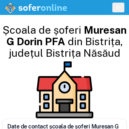
Școala de șoferi
Muresan
G Dorin PFA
din
Bistrița
,
județul
Bistrița Năsăud
Date de contact școala de șoferi Muresan G