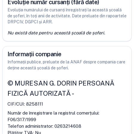
Evoluție număr cursanți (fără date)
Evoluția numărului de cursanți înregistrați la această școală
de șoferi, în toți anii de activitate. Date preluate din rapoartele
DRPCIV, DGPCI și ARR.
Nu există date pentru această școală de șoferi.
Informații companie
Informații publice, preluate de la ANAF despre compania care
deține această școală de șoferi.
©
MURESAN G. DORIN PERSOANĂ
FIZICĂ AUTORIZATĂ
-
CIF/CUI:
8258111
Număr de înregistrare la registrul comerțului:
F06/317/1999
Telefon administrator:
0263214608
Plătitor TVA:
Nu