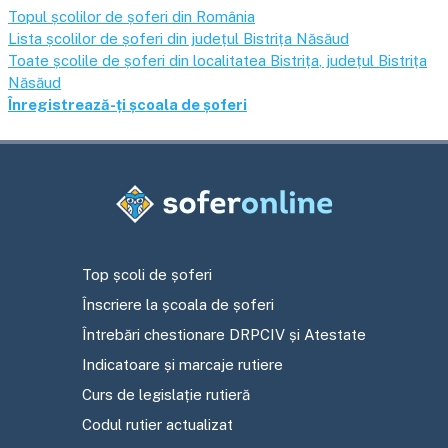
Topul școlilor de șoferi din România
Lista școlilor de șoferi din județul
Bistrița Năsăud
Toate școlile de șoferi din localitatea
Bistrița
, județul
Bistrița
Năsăud
Înregistrează-ți școala de șoferi
Top școli de șoferi
Înscriere la școala de șoferi
Întrebări chestionare DRPCIV și Atestate
Indicatoare și marcaje rutiere
Curs de legislație rutieră
Codul rutier actualizat