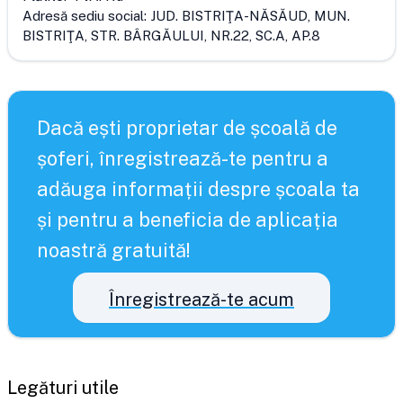
Adresă sediu social:
JUD. BISTRIŢA-NĂSĂUD, MUN.
BISTRIŢA, STR. BÂRGĂULUI, NR.22, SC.A, AP.8
Dacă ești proprietar de școală de
șoferi, înregistrează-te pentru a
adăuga informații despre școala ta
și pentru a beneficia de aplicația
noastră gratuită!
Înregistrează-te acum
Legături utile