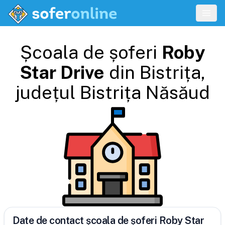
Școala de șoferi
Roby
Star Drive
din
Bistrița
,
județul
Bistrița Năsăud
Date de contact școala de șoferi Roby Star