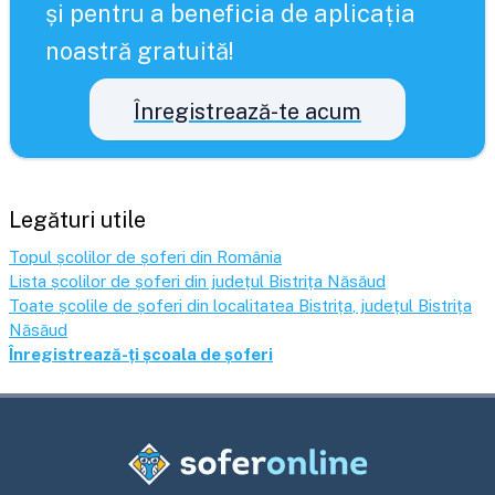
și pentru a beneficia de aplicația
noastră gratuită!
Înregistrează-te acum
Legături utile
Topul școlilor de șoferi din România
Lista școlilor de șoferi din județul
Bistrița Năsăud
Toate școlile de șoferi din localitatea
Bistrița
, județul
Bistrița
Năsăud
Înregistrează-ți școala de șoferi