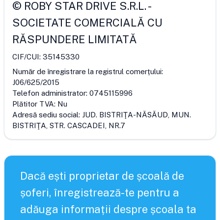
©
ROBY STAR DRIVE S.R.L.
-
SOCIETATE COMERCIALĂ CU
RĂSPUNDERE LIMITATĂ
CIF/CUI:
35145330
Număr de înregistrare la registrul comerțului:
J06/625/2015
Telefon administrator:
0745115996
Plătitor TVA:
Nu
Adresă sediu social:
JUD. BISTRIŢA-NĂSĂUD, MUN.
BISTRIŢA, STR. CASCADEI, NR.7
Dacă ești proprietar de școală de
șoferi, înregistrează-te pentru a
adăuga informații despre școala ta