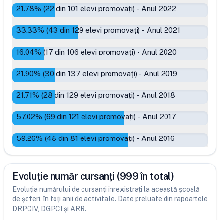
21.78
% (
22
din
101
elevi promovați)
-
Anul 2022
33.33
% (
43
din
129
elevi promovați)
-
Anul 2021
16.04
% (
17
din
106
elevi promovați)
-
Anul 2020
21.90
% (
30
din
137
elevi promovați)
-
Anul 2019
21.71
% (
28
din
129
elevi promovați)
-
Anul 2018
57.02
% (
69
din
121
elevi promovați)
-
Anul 2017
59.26
% (
48
din
81
elevi promovați)
-
Anul 2016
Evoluție număr cursanți (999 în total)
Evoluția numărului de cursanți înregistrați la această școală
de șoferi, în toți anii de activitate. Date preluate din rapoartele
DRPCIV, DGPCI și ARR.