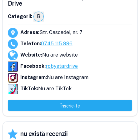
Drive
Categorii:
B
Adresa
:
Str. Cascadei, nr. 7
Telefon
:
0745 115 996
Website
:
Nu are website
Facebook
:
robystardrive
Instagram
:
Nu are Instagram
TikTok
:
Nu are TikTok
Înscrie-te
nu există recenzii