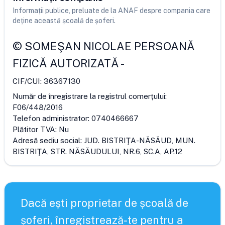
Informații publice, preluate de la ANAF despre compania care
deține această școală de șoferi.
©
SOMEŞAN NICOLAE PERSOANĂ
FIZICĂ AUTORIZATĂ
-
CIF/CUI:
36367130
Număr de înregistrare la registrul comerțului:
F06/448/2016
Telefon administrator:
0740466667
Plătitor TVA:
Nu
Adresă sediu social:
JUD. BISTRIŢA-NĂSĂUD, MUN.
BISTRIŢA, STR. NĂSĂUDULUI, NR.6, SC.A, AP.12
Dacă ești proprietar de școală de
șoferi, înregistrează-te pentru a