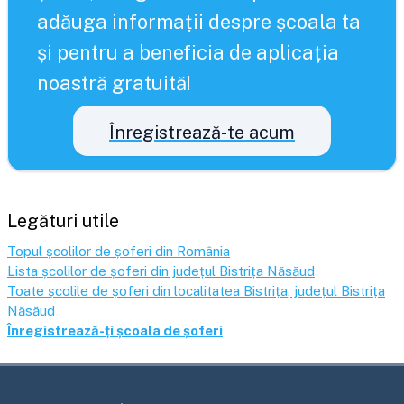
adăuga informații despre școala ta
și pentru a beneficia de aplicația
noastră gratuită!
Înregistrează-te acum
Legături utile
Topul școlilor de șoferi din România
Lista școlilor de șoferi din județul
Bistrița Năsăud
Toate școlile de șoferi din localitatea
Bistrița
, județul
Bistrița
Năsăud
Înregistrează-ți școala de șoferi