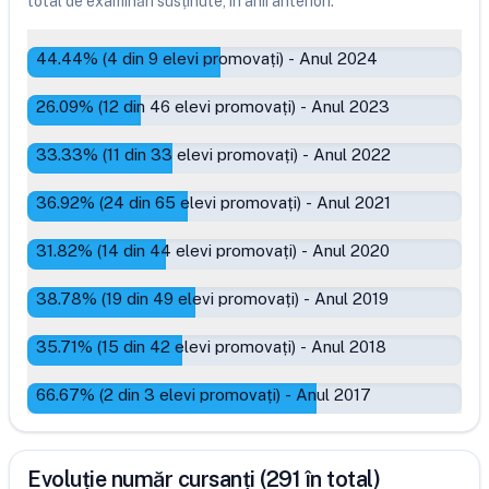
total de examinări susținute, în anii anteriori.
44.44
% (
4
din
9
elevi promovați)
-
Anul 2024
26.09
% (
12
din
46
elevi promovați)
-
Anul 2023
33.33
% (
11
din
33
elevi promovați)
-
Anul 2022
36.92
% (
24
din
65
elevi promovați)
-
Anul 2021
31.82
% (
14
din
44
elevi promovați)
-
Anul 2020
38.78
% (
19
din
49
elevi promovați)
-
Anul 2019
35.71
% (
15
din
42
elevi promovați)
-
Anul 2018
66.67
% (
2
din
3
elevi promovați)
-
Anul 2017
Evoluție număr cursanți (291 în total)