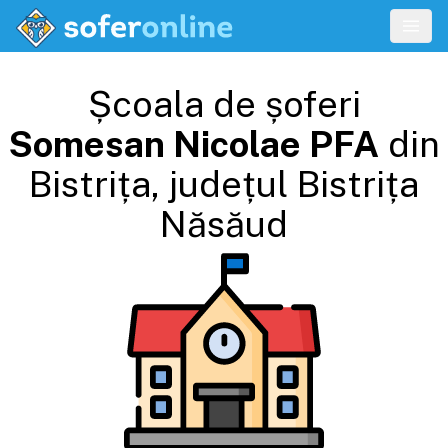
Școala de șoferi
Somesan Nicolae PFA
din
Bistrița
, județul
Bistrița
Năsăud