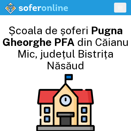
Școala de șoferi
Pugna
Gheorghe PFA
din
Căianu
Mic
, județul
Bistrița
Năsăud