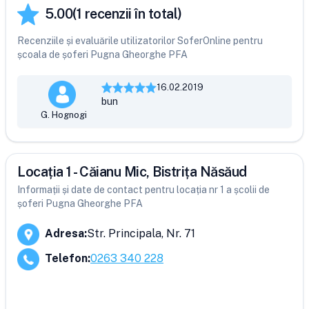
5.00
(
1
recenzii în total)
Recenziile și evaluările utilizatorilor SoferOnline pentru
școala de șoferi Pugna Gheorghe PFA
16.02.2019
bun
G. Hognogi
Locația 1 - Căianu Mic, Bistrița Năsăud
Informații și date de contact pentru locația nr 1 a școlii de
șoferi Pugna Gheorghe PFA
Adresa
:
Str. Principala, Nr. 71
Telefon
:
0263 340 228