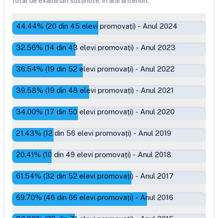
total de examinări susținute, în anii anteriori.
44.44
% (
20
din
45
elevi promovați)
-
Anul 2024
32.56
% (
14
din
43
elevi promovați)
-
Anul 2023
36.54
% (
19
din
52
elevi promovați)
-
Anul 2022
39.58
% (
19
din
48
elevi promovați)
-
Anul 2021
34.00
% (
17
din
50
elevi promovați)
-
Anul 2020
21.43
% (
12
din
56
elevi promovați)
-
Anul 2019
20.41
% (
10
din
49
elevi promovați)
-
Anul 2018
61.54
% (
32
din
52
elevi promovați)
-
Anul 2017
69.70
% (
46
din
66
elevi promovați)
-
Anul 2016