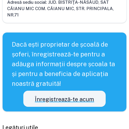
Adresă sediu social:
JUD. BISTRIŢA-NĂSĂUD, SAT
CĂIANU MIC COM. CĂIANU MIC, STR. PRINCIPALA,
NR.71
Dacă ești proprietar de școală de
șoferi, înregistrează-te pentru a
adăuga informații despre școala ta
și pentru a beneficia de aplicația
noastră gratuită!
Înregistrează-te acum
Legături utile