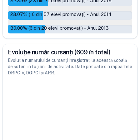
32.39
% (
23
din
71
elevi promovați)
-
Anul 2015
28.07
% (
16
din
57
elevi promovați)
-
Anul 2014
30.00
% (
6
din
20
elevi promovați)
-
Anul 2013
Evoluție număr cursanți (609 în total)
Evoluția numărului de cursanți înregistrați la această școală
de șoferi, în toți anii de activitate. Date preluate din rapoartele
DRPCIV, DGPCI și ARR.