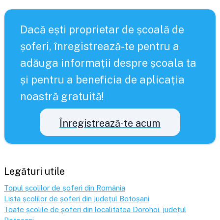
Dacă ești proprietar de școală de
șoferi, înregistrează-te pentru a
adăuga informații despre școala ta
și pentru a beneficia de aplicația
noastră gratuită!
Înregistrează-te acum
Legături utile
Topul școlilor de șoferi din România
Lista școlilor de șoferi din județul
Botoșani
Toate școlile de șoferi din localitatea
Dorohoi
, județul