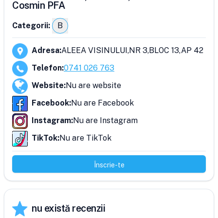
Cosmin PFA
Categorii:
B
Adresa
:
ALEEA VISINULUI,NR 3,BLOC 13,AP 42
Telefon
:
0741 026 763
Website
:
Nu are website
Facebook
:
Nu are Facebook
Instagram
:
Nu are Instagram
TikTok
:
Nu are TikTok
Înscrie-te
nu există recenzii