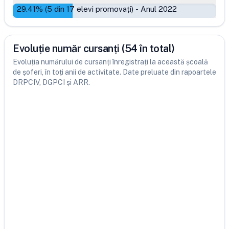
29.41
% (
5
din
17
elevi promovați)
-
Anul 2022
Evoluție număr cursanți (54 în total)
Evoluția numărului de cursanți înregistrați la această școală
de șoferi, în toți anii de activitate. Date preluate din rapoartele
DRPCIV, DGPCI și ARR.