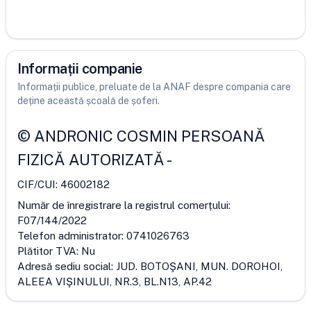
Informații companie
Informații publice, preluate de la ANAF despre compania care
deține această școală de șoferi.
©
ANDRONIC COSMIN PERSOANĂ
FIZICĂ AUTORIZATĂ
-
CIF/CUI:
46002182
Număr de înregistrare la registrul comerțului:
F07/144/2022
Telefon administrator:
0741026763
Plătitor TVA:
Nu
Adresă sediu social:
JUD. BOTOŞANI, MUN. DOROHOI,
ALEEA VIŞINULUI, NR.3, BL.N13, AP.42