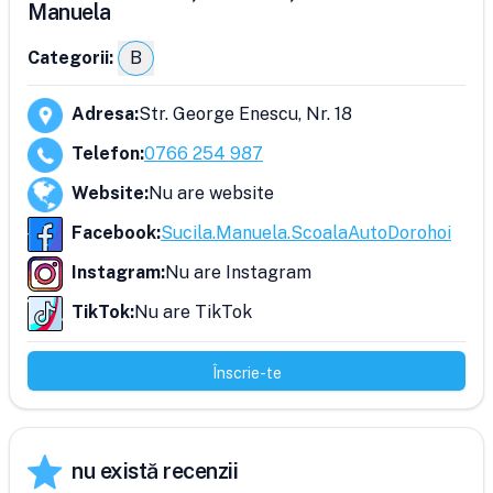
Manuela
Categorii:
B
Adresa
:
Str. George Enescu, Nr. 18
Telefon
:
0766 254 987
Website
:
Nu are website
Facebook
:
Sucila.Manuela.ScoalaAutoDorohoi
Instagram
:
Nu are Instagram
TikTok
:
Nu are TikTok
Înscrie-te
nu există recenzii