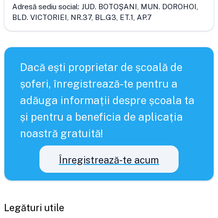
Adresă sediu social:
JUD. BOTOŞANI, MUN. DOROHOI,
BLD. VICTORIEI, NR.37, BL.G3, ET.1, AP.7
Dacă ești proprietar de școală de
șoferi, înregistrează-te pentru a
adăuga informații despre școala ta
și pentru a beneficia de aplicația
noastră gratuită!
Înregistrează-te acum
Legături utile