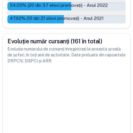
54.05
% (
20
din
37
elevi promovați)
-
Anul 2022
47.62
% (
10
din
21
elevi promovați)
-
Anul 2021
Evoluție număr cursanți (161 în total)
Evoluția numărului de cursanți înregistrați la această școală
de șoferi, în toți anii de activitate. Date preluate din rapoartele
DRPCIV, DGPCI și ARR.