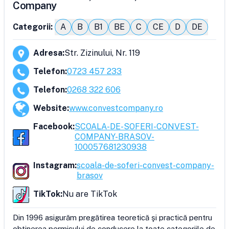
Company
Categorii:
A
B
B1
BE
C
CE
D
DE
Adresa
:
Str. Zizinului, Nr. 119
Telefon
:
0723 457 233
Telefon
:
0268 322 606
Website
:
www.convestcompany.ro
Facebook
:
SCOALA-DE-SOFERI-CONVEST-
COMPANY-BRASOV-
100057681230938
Instagram
:
scoala-de-soferi-convest-company-
brasov
TikTok
:
Nu are TikTok
Din 1996 asigurăm pregătirea teoretică şi practică pentru 
obţinerea permisului de conducere la toate categoriile de 