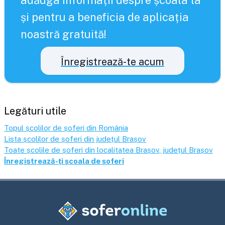
adăuga informații despre școala ta
și pentru a beneficia de aplicația
noastră gratuită!
Înregistrează-te acum
Legături utile
Topul școlilor de șoferi din România
Lista școlilor de șoferi din județul
Brașov
Toate școlile de șoferi din localitatea
Brașov
, județul
Brașov
Înregistrează-ți școala de șoferi