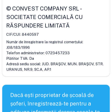
©
CONVEST COMPANY SRL
-
SOCIETATE COMERCIALĂ CU
RĂSPUNDERE LIMITATĂ
CIF/CUI:
8440597
Număr de înregistrare la registrul comerțului:
J08/183/1996
Telefon administrator:
0723457233
Plătitor TVA:
Da
Adresă sediu social:
JUD. BRAŞOV, MUN. BRAŞOV, STR.
URANUS, NR.9, SC.A, AP.1
Dacă ești proprietar de școală de
șoferi, înregistrează-te pentru a