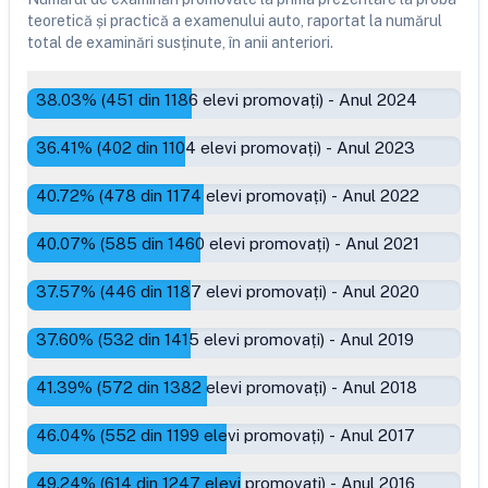
teoretică și practică a examenului auto, raportat la numărul
total de examinări susținute, în anii anteriori.
38.03
% (
451
din
1186
elevi promovați)
-
Anul 2024
36.41
% (
402
din
1104
elevi promovați)
-
Anul 2023
40.72
% (
478
din
1174
elevi promovați)
-
Anul 2022
40.07
% (
585
din
1460
elevi promovați)
-
Anul 2021
37.57
% (
446
din
1187
elevi promovați)
-
Anul 2020
37.60
% (
532
din
1415
elevi promovați)
-
Anul 2019
41.39
% (
572
din
1382
elevi promovați)
-
Anul 2018
46.04
% (
552
din
1199
elevi promovați)
-
Anul 2017
49.24
% (
614
din
1247
elevi promovați)
-
Anul 2016