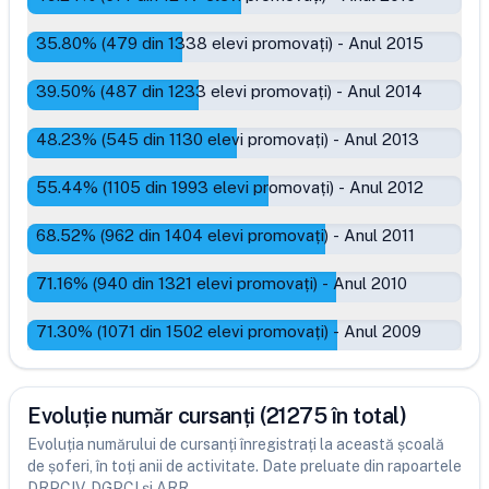
35.80
% (
479
din
1338
elevi promovați)
-
Anul 2015
39.50
% (
487
din
1233
elevi promovați)
-
Anul 2014
48.23
% (
545
din
1130
elevi promovați)
-
Anul 2013
55.44
% (
1105
din
1993
elevi promovați)
-
Anul 2012
68.52
% (
962
din
1404
elevi promovați)
-
Anul 2011
71.16
% (
940
din
1321
elevi promovați)
-
Anul 2010
71.30
% (
1071
din
1502
elevi promovați)
-
Anul 2009
Evoluție număr cursanți (21275 în total)
Evoluția numărului de cursanți înregistrați la această școală
de șoferi, în toți anii de activitate. Date preluate din rapoartele
DRPCIV, DGPCI și ARR.