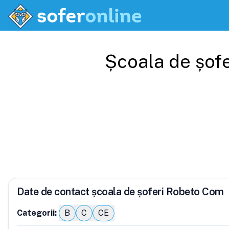
Școala de șof
Date de contact școala de șoferi Robeto Com
Categorii:
B
C
CE