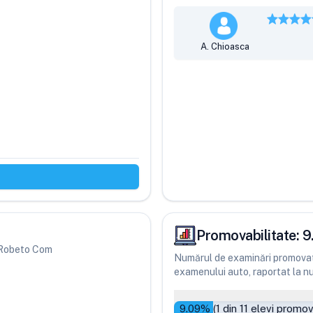
A. Chioasca
Promovabilitate:
9
ri Robeto Com
Numărul de examinări promovate
examenului auto, raportat la num
9.09
% (
1
din
11
elevi promov