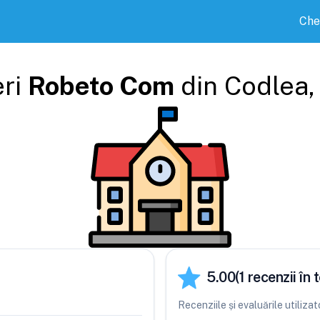
Che
eri
Robeto Com
din
Codlea
,
5.00
(
1
recenzii în t
Recenziile și evaluările utiliz