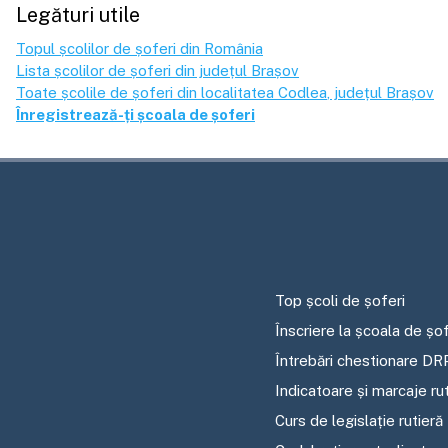
Legături utile
Topul școlilor de șoferi din România
Lista școlilor de șoferi din județul
Brașov
Toate școlile de șoferi din localitatea
Codlea
, județul
Brașov
Înregistrează-ți școala de șoferi
Top școli de șoferi
Înscriere la școala de șof
Întrebări chestionare DR
Indicatoare și marcaje ru
Curs de legislație rutieră