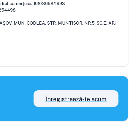
strul comerțului:
J08/3668/1993
254498
AŞOV, MUN. CODLEA, STR. MUNTISOR, NR.5, SC.E, AP.1
Înregistrează-te acum