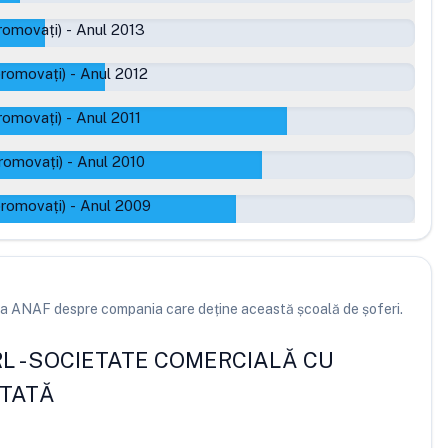
romovați)
-
Anul 2013
promovați)
-
Anul 2012
romovați)
-
Anul 2011
romovați)
-
Anul 2010
promovați)
-
Anul 2009
e la ANAF despre compania care deține această școală de șoferi.
RL
-
SOCIETATE COMERCIALĂ CU
ITATĂ