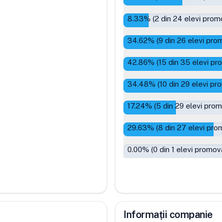
8.33
% (
2
din
24
elevi promo
34.62
% (
9
din
26
elevi prom
42.86
% (
15
din
35
elevi pr
34.48
% (
10
din
29
elevi pro
17.24
% (
5
din
29
elevi prom
29.63
% (
8
din
27
elevi prom
0.00
% (
0
din
1
elevi promova
Informații companie