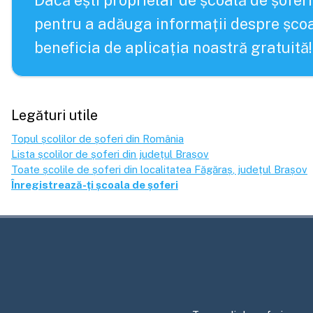
Dacă ești proprietar de școală de șoferi
pentru a adăuga informații despre școa
beneficia de aplicația noastră gratuită!
Legături utile
Topul școlilor de șoferi din România
Lista școlilor de șoferi din județul
Brașov
Toate școlile de șoferi din localitatea
Făgăraș
, județul
Brașov
Înregistrează-ți școala de șoferi