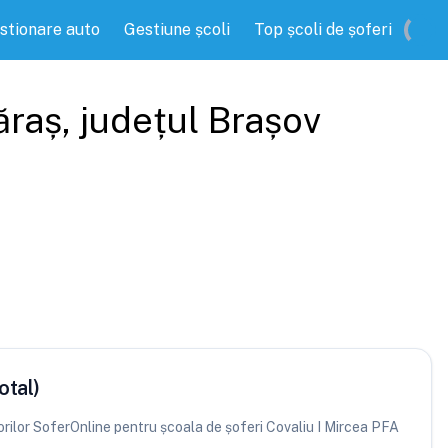
stionare auto
Gestiune școli
Top școli de șoferi
ăraș
, județul
Brașov
otal)
atorilor SoferOnline pentru școala de șoferi Covaliu I Mircea PFA