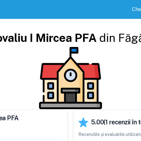
Che
valiu I Mircea PFA
din
Făg
cea PFA
5.00
(
1
recenzii în t
Recenziile și evaluările utiliz