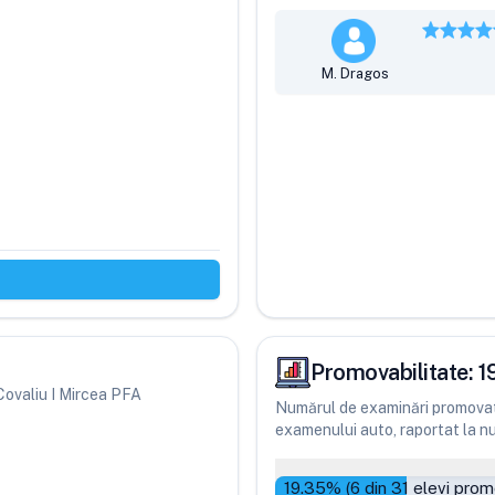
M. Dragos
Promovabilitate:
1
 Covaliu I Mircea PFA
Numărul de examinări promovate
examenului auto, raportat la num
19.35
% (
6
din
31
elevi prom