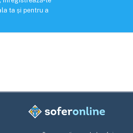
, înregistrează-te
la ta și pentru a