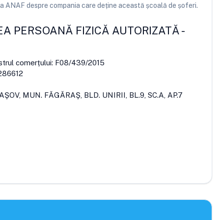
e la ANAF despre compania care deține această școală de șoferi.
CEA PERSOANĂ FIZICĂ AUTORIZATĂ
-
strul comerțului:
F08/439/2015
286612
AŞOV, MUN. FĂGĂRAŞ, BLD. UNIRII, BL.9, SC.A, AP.7