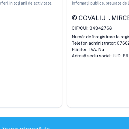
ri, în toți anii de activitate.
Informații publice, preluate d
©
COVALIU I. MIR
CIF/CUI:
34342768
Număr de înregistrare la regi
Telefon administrator:
0766
Plătitor TVA:
Nu
Adresă sediu social:
JUD. BR