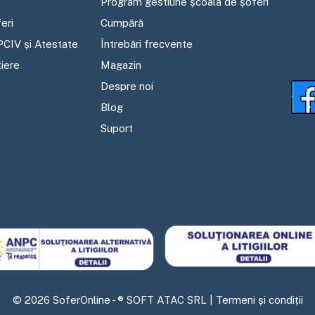
Program gestiune școala de șoferi
eri
Cumpără
PCIV și Atestate
Întrebări frecvente
tiere
Magazin
Despre noi
Blog
Suport
©
2026
SoferOnline - ® SOFT ATAC SRL |
Termeni și condiții