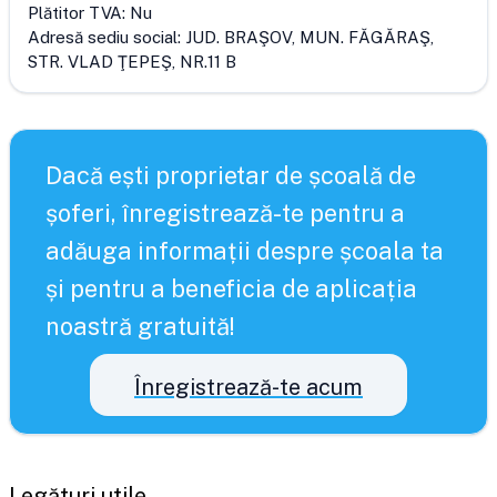
Plătitor TVA:
Nu
Adresă sediu social:
JUD. BRAŞOV, MUN. FĂGĂRAŞ,
STR. VLAD ŢEPEŞ, NR.11 B
Dacă ești proprietar de școală de
șoferi, înregistrează-te pentru a
adăuga informații despre școala ta
și pentru a beneficia de aplicația
noastră gratuită!
Înregistrează-te acum
Legături utile