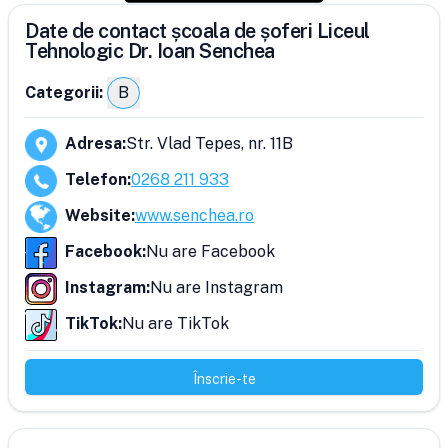
Date de contact școala de șoferi Liceul
Tehnologic Dr. Ioan Senchea
Categorii:
B
Adresa
:
Str. Vlad Tepes, nr. 11B
Telefon
:
0268 211 933
Website
:
www.senchea.ro
Facebook
:
Nu are Facebook
Instagram
:
Nu are Instagram
TikTok
:
Nu are TikTok
Înscrie-te