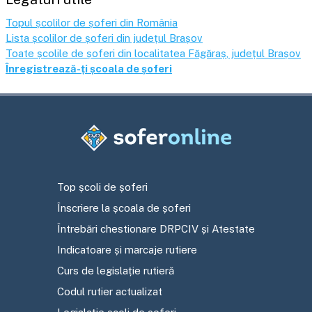
Topul școlilor de șoferi din România
Lista școlilor de șoferi din județul
Brașov
Toate școlile de șoferi din localitatea
Făgăraș
, județul
Brașov
Înregistrează-ți școala de șoferi
Top școli de șoferi
Înscriere la școala de șoferi
Întrebări chestionare DRPCIV și Atestate
Indicatoare și marcaje rutiere
Curs de legislație rutieră
Codul rutier actualizat