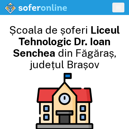
Școala de șoferi
Liceul
Tehnologic Dr. Ioan
Senchea
din
Făgăraș
,
județul
Brașov