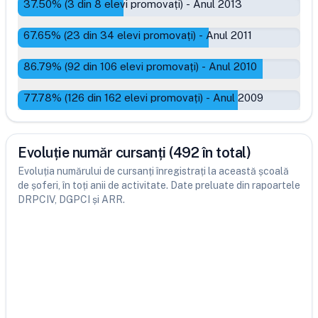
37.50
% (
3
din
8
elevi promovați)
-
Anul 2013
67.65
% (
23
din
34
elevi promovați)
-
Anul 2011
86.79
% (
92
din
106
elevi promovați)
-
Anul 2010
77.78
% (
126
din
162
elevi promovați)
-
Anul 2009
Evoluție număr cursanți (492 în total)
Evoluția numărului de cursanți înregistrați la această școală
de șoferi, în toți anii de activitate. Date preluate din rapoartele
DRPCIV, DGPCI și ARR.