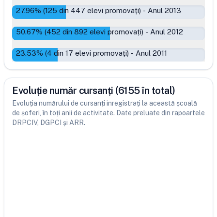
27.96
% (
125
din
447
elevi promovați)
-
Anul 2013
50.67
% (
452
din
892
elevi promovați)
-
Anul 2012
23.53
% (
4
din
17
elevi promovați)
-
Anul 2011
Evoluție număr cursanți (6155 în total)
Evoluția numărului de cursanți înregistrați la această școală
de șoferi, în toți anii de activitate. Date preluate din rapoartele
DRPCIV, DGPCI și ARR.