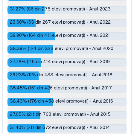
31.27
% (
86
din
275
elevi promovați)
-
Anul 2023
23.60
% (
63
din
267
elevi promovați)
-
Anul 2022
39.90
% (
164
din
411
elevi promovați)
-
Anul 2021
38.39
% (
124
din
323
elevi promovați)
-
Anul 2020
27.78
% (
115
din
414
elevi promovați)
-
Anul 2019
26.23
% (
128
din
488
elevi promovați)
-
Anul 2018
35.45
% (
151
din
426
elevi promovați)
-
Anul 2017
38.43
% (
176
din
458
elevi promovați)
-
Anul 2016
27.65
% (
211
din
763
elevi promovați)
-
Anul 2015
31.40
% (
211
din
672
elevi promovați)
-
Anul 2014