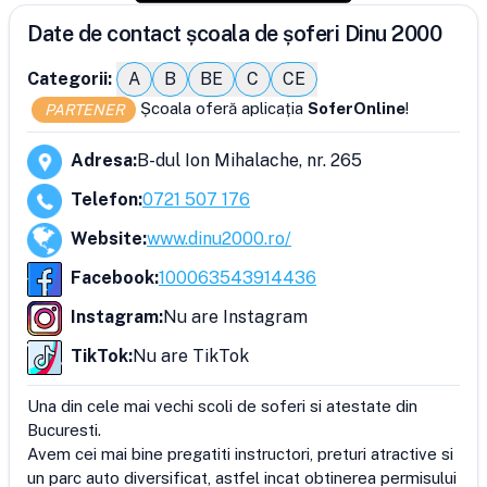
Date de contact școala de șoferi Dinu 2000
Categorii:
A
B
BE
C
CE
Școala oferă aplicația
SoferOnline
!
PARTENER
Adresa
:
B-dul Ion Mihalache, nr. 265
Telefon
:
0721 507 176
Website
:
www.dinu2000.ro/
Facebook
:
100063543914436
Instagram
:
Nu are Instagram
TikTok
:
Nu are TikTok
Una din cele mai vechi scoli de soferi si atestate din 
Bucuresti.

Avem cei mai bine pregatiti instructori, preturi atractive si 
un parc auto diversificat, astfel incat obtinerea permisului 