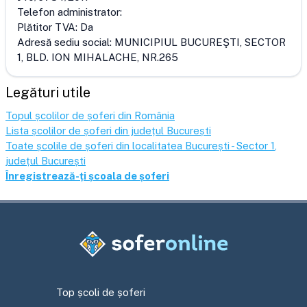
Telefon administrator:
Plătitor TVA:
Da
Adresă sediu social:
MUNICIPIUL BUCUREŞTI, SECTOR
1, BLD. ION MIHALACHE, NR.265
Legături utile
Topul școlilor de șoferi din România
Lista școlilor de șoferi din județul
București
Toate școlile de șoferi din localitatea
București - Sector 1
,
județul
București
Înregistrează-ți școala de șoferi
Top școli de șoferi