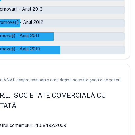
romovați)
-
Anul 2013
romovați)
-
Anul 2012
omovați)
-
Anul 2011
omovați)
-
Anul 2010
e la ANAF despre compania care deține această școală de șoferi.
R.L.
-
SOCIETATE COMERCIALĂ CU
ITATĂ
strul comerțului:
J40/9492/2009