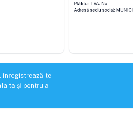
Plătitor TVA:
Nu
Adresă sediu social:
MUNICI
, înregistrează-te
la ta și pentru a