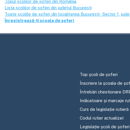
Topul școlilor de șoferi din România
Lista școlilor de șoferi din județul
București
Toate școlile de șoferi din localitatea
București - Sector 1
, jude
Înregistrează-ți școala de șoferi
Top școli de șoferi
Înscriere la școala de șof
Întrebări chestionare DR
Indicatoare și marcaje ru
Curs de legislație rutieră
Codul rutier actualizat
Legislație școli de șoferi