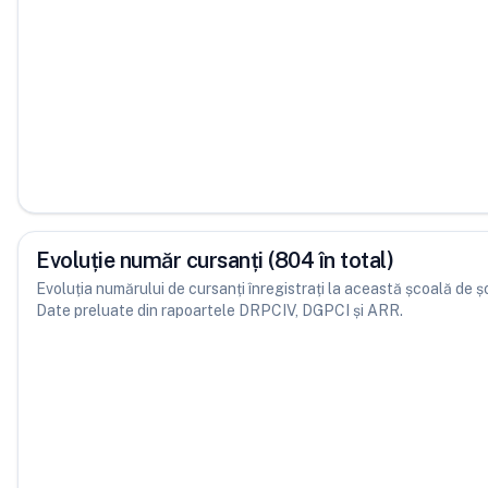
Evoluție număr cursanți (804 în total)
Evoluția numărului de cursanți înregistrați la această școală de șofe
Date preluate din rapoartele DRPCIV, DGPCI și ARR.