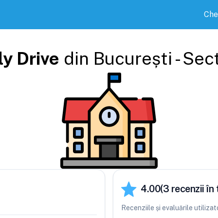
Che
y Drive
din
București - Sec
4.00
(
3
recenzii în 
Recenziile și evaluările utiliza