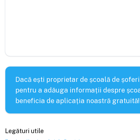
Dacă ești proprietar de școală de șoferi
pentru a adăuga informații despre școa
beneficia de aplicația noastră gratuită!
Legături utile