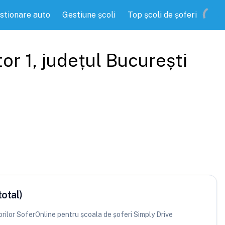
stionare auto
Gestiune școli
Top școli de șoferi
tor 1
, județul
București
total)
torilor SoferOnline pentru școala de șoferi Simply Drive