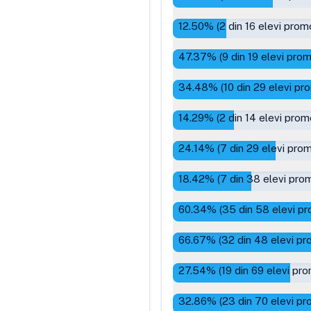
12.50
% (
2
din
16
elevi promo
47.37
% (
9
din
19
elevi prom
34.48
% (
10
din
29
elevi pro
14.29
% (
2
din
14
elevi prom
24.14
% (
7
din
29
elevi prom
18.42
% (
7
din
38
elevi prom
60.34
% (
35
din
58
elevi pr
66.67
% (
32
din
48
elevi pr
27.54
% (
19
din
69
elevi pro
32.86
% (
23
din
70
elevi pr