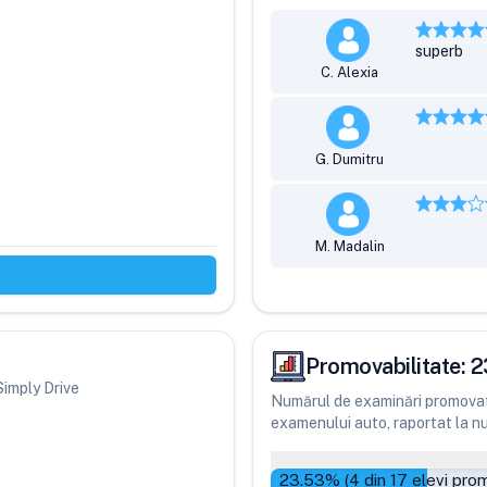
superb
C. Alexia
G. Dumitru
M. Madalin
Promovabilitate:
2
 Simply Drive
Numărul de examinări promovate
examenului auto, raportat la num
23.53
% (
4
din
17
elevi prom