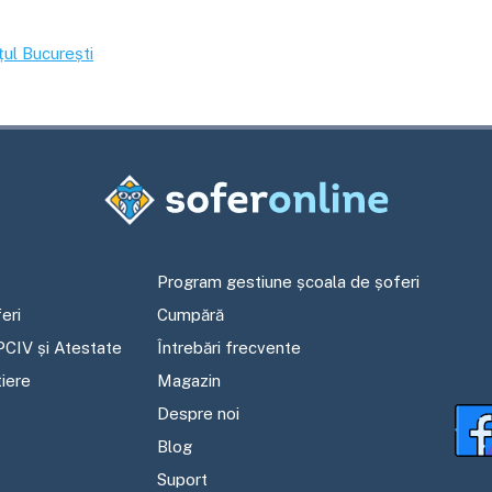
țul
București
Program gestiune școala de șoferi
eri
Cumpără
PCIV și Atestate
Întrebări frecvente
tiere
Magazin
Despre noi
Blog
Suport