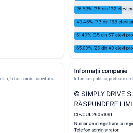
26.52
% (
35
din
132
elevi p
43.45
% (
73
din
168
elevi p
61.40
% (
35
din
57
elevi pr
65.00
% (
26
din
40
elevi pr
Informații companie
ri, în toți anii de activitate.
Informații publice, preluate d
©
SIMPLY DRIVE S.
RĂSPUNDERE LIM
CIF/CUI:
26051091
Număr de înregistrare la regi
Telefon administrator: