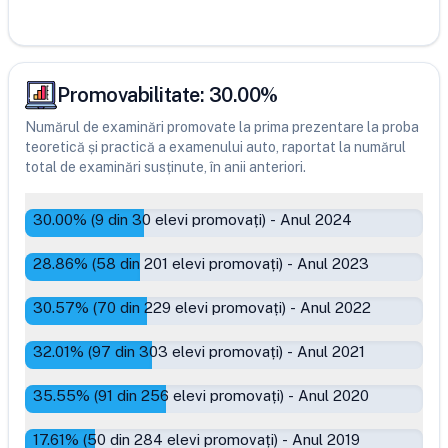
Promovabilitate:
30.00
%
Numărul de examinări promovate la prima prezentare la proba
teoretică și practică a examenului auto, raportat la numărul
total de examinări susținute, în anii anteriori.
30.00
% (
9
din
30
elevi promovați)
-
Anul 2024
28.86
% (
58
din
201
elevi promovați)
-
Anul 2023
30.57
% (
70
din
229
elevi promovați)
-
Anul 2022
32.01
% (
97
din
303
elevi promovați)
-
Anul 2021
35.55
% (
91
din
256
elevi promovați)
-
Anul 2020
17.61
% (
50
din
284
elevi promovați)
-
Anul 2019