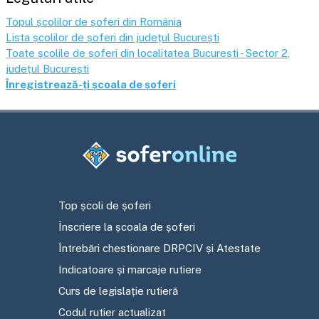
Topul școlilor de șoferi din România
Lista școlilor de șoferi din județul
București
Toate școlile de șoferi din localitatea
București - Sector 2
,
județul
București
Înregistrează-ți școala de șoferi
Top școli de șoferi
Înscriere la școala de șoferi
Întrebări chestionare DRPCIV și Atestate
Indicatoare și marcaje rutiere
Curs de legislație rutieră
Codul rutier actualizat