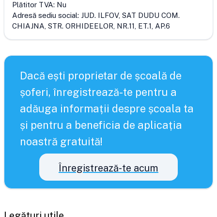
Plătitor TVA:
Nu
Adresă sediu social:
JUD. ILFOV, SAT DUDU COM.
CHIAJNA, STR. ORHIDEELOR, NR.11, ET.1, AP.6
Dacă ești proprietar de școală de
șoferi, înregistrează-te pentru a
adăuga informații despre școala ta
și pentru a beneficia de aplicația
noastră gratuită!
Înregistrează-te acum
Legături utile