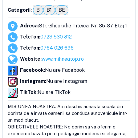
Categorii:
B
B1
BE
Adresa
:
Str. Gheorghe Titeica, Nr. 85-87, Etaj 1
Telefon
:
0723 530 812
Telefon
:
0764 026 696
Website
:
www.mihneatop.ro
Facebook
:
Nu are Facebook
Instagram
:
Nu are Instagram
TikTok
:
Nu are TikTok
MISIUNEA NOASTRA: Am deschis aceasta scoala din 
dorinta de a invata oamenii sa conduca autovehicule intr-
un mod placut.

OBIECTIVELE NOASTRE: Ne dorim sa va oferim o 
experienta bazata pe o pedagogie moderna si eleganta, 