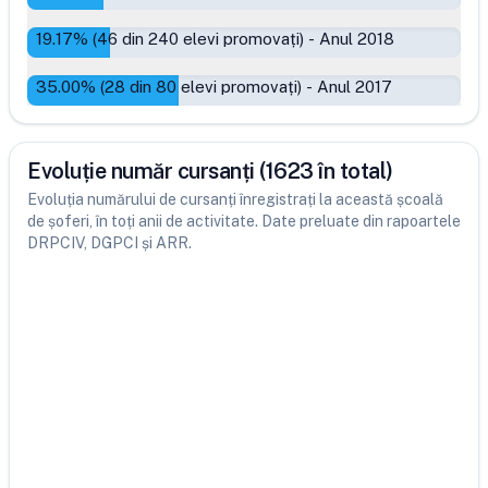
19.17
% (
46
din
240
elevi promovați)
-
Anul 2018
35.00
% (
28
din
80
elevi promovați)
-
Anul 2017
Evoluție număr cursanți (1623 în total)
Evoluția numărului de cursanți înregistrați la această școală
de șoferi, în toți anii de activitate. Date preluate din rapoartele
DRPCIV, DGPCI și ARR.