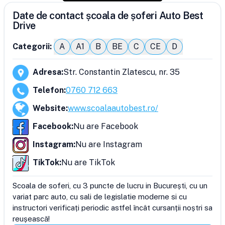
Date de contact școala de șoferi Auto Best
Drive
Categorii:
A
A1
B
BE
C
CE
D
Adresa
:
Str. Constantin Zlatescu, nr. 35
Telefon
:
0760 712 663
Website
:
www.scoalaautobest.ro/
Facebook
:
Nu are Facebook
Instagram
:
Nu are Instagram
TikTok
:
Nu are TikTok
Scoala de soferi, cu 3 puncte de lucru in București, cu un 
variat parc auto, cu sali de legislatie moderne si cu 
instructori verificați periodic astfel încât cursanții noștri sa 
reușească!