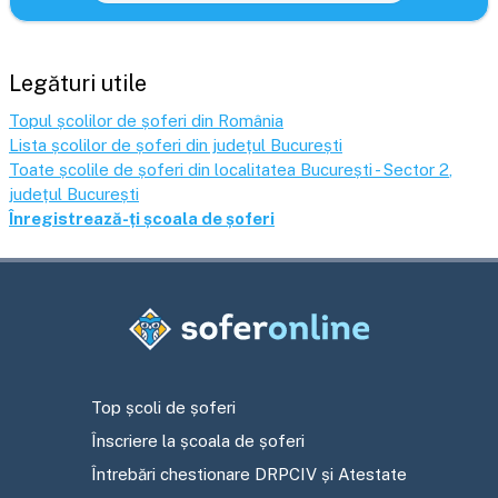
Legături utile
Topul școlilor de șoferi din România
Lista școlilor de șoferi din județul
București
Toate școlile de șoferi din localitatea
București - Sector 2
,
județul
București
Înregistrează-ți școala de șoferi
Top școli de șoferi
Înscriere la școala de șoferi
Întrebări chestionare DRPCIV și Atestate