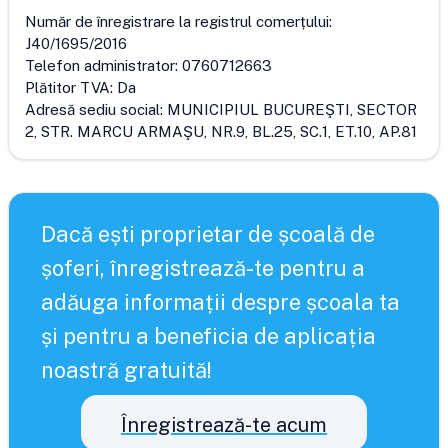
Număr de înregistrare la registrul comerțului:
J40/1695/2016
Telefon administrator:
0760712663
Plătitor TVA:
Da
Adresă sediu social:
MUNICIPIUL BUCUREŞTI, SECTOR
2, STR. MARCU ARMAŞU, NR.9, BL.25, SC.1, ET.10, AP.81
Dacă ești proprietar de școală de
șoferi, înregistrează-te pentru a
adăuga informații despre școala ta
și pentru a beneficia de aplicația
noastră gratuită!
Înregistrează-te acum