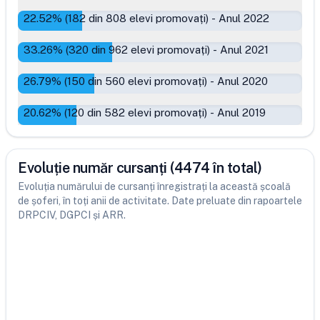
22.52
% (
182
din
808
elevi promovați)
-
Anul 2022
33.26
% (
320
din
962
elevi promovați)
-
Anul 2021
26.79
% (
150
din
560
elevi promovați)
-
Anul 2020
20.62
% (
120
din
582
elevi promovați)
-
Anul 2019
Evoluție număr cursanți (4474 în total)
Evoluția numărului de cursanți înregistrați la această școală
de șoferi, în toți anii de activitate. Date preluate din rapoartele
DRPCIV, DGPCI și ARR.