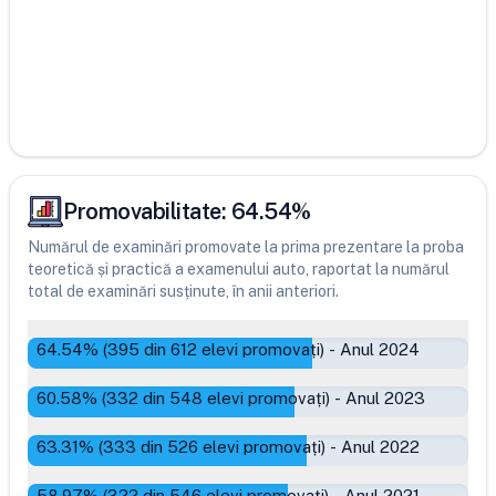
Promovabilitate:
64.54
%
Numărul de examinări promovate la prima prezentare la proba
teoretică și practică a examenului auto, raportat la numărul
total de examinări susținute, în anii anteriori.
64.54
% (
395
din
612
elevi promovați)
-
Anul 2024
60.58
% (
332
din
548
elevi promovați)
-
Anul 2023
63.31
% (
333
din
526
elevi promovați)
-
Anul 2022
58.97
% (
322
din
546
elevi promovați)
-
Anul 2021