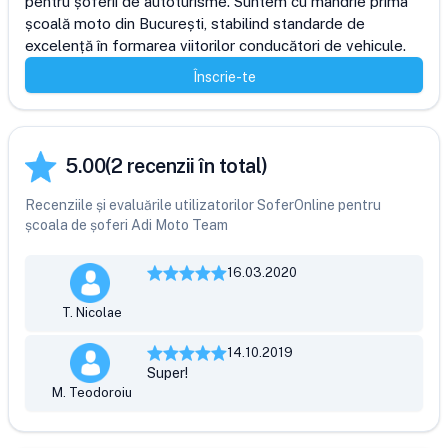
pentru șoferii de autoturisme. Suntem cu mândrie prima 
școală moto din București, stabilind standarde de 
excelență în formarea viitorilor conducători de vehicule.
Înscrie-te
5.00
(
2
recenzii în total)
Recenziile și evaluările utilizatorilor SoferOnline pentru
școala de șoferi Adi Moto Team
16.03.2020
T. Nicolae
14.10.2019
Super!
M. Teodoroiu