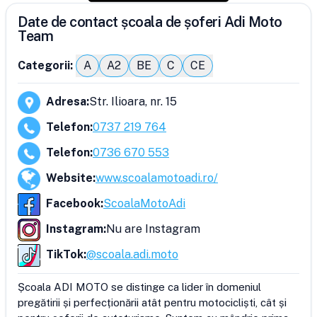
Date de contact școala de șoferi Adi Moto
Team
Categorii:
A
A2
BE
C
CE
Adresa
:
Str. Ilioara, nr. 15
Telefon
:
0737 219 764
Telefon
:
0736 670 553
Website
:
www.scoalamotoadi.ro/
Facebook
:
ScoalaMotoAdi
Instagram
:
Nu are Instagram
TikTok
:
@scoala.adi.moto
Școala ADI MOTO se distinge ca lider în domeniul 
pregătirii și perfecționării atât pentru motocicliști, cât și 