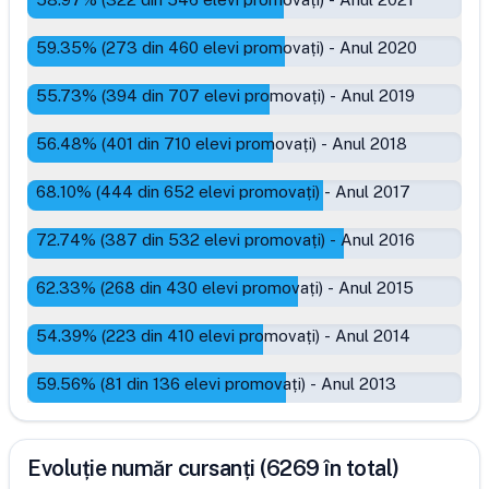
59.35
% (
273
din
460
elevi promovați)
-
Anul 2020
55.73
% (
394
din
707
elevi promovați)
-
Anul 2019
56.48
% (
401
din
710
elevi promovați)
-
Anul 2018
68.10
% (
444
din
652
elevi promovați)
-
Anul 2017
72.74
% (
387
din
532
elevi promovați)
-
Anul 2016
62.33
% (
268
din
430
elevi promovați)
-
Anul 2015
54.39
% (
223
din
410
elevi promovați)
-
Anul 2014
59.56
% (
81
din
136
elevi promovați)
-
Anul 2013
Evoluție număr cursanți (6269 în total)