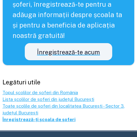
șoferi, înregistrează-te pentru a
adăuga informații despre școala ta
și pentru a beneficia de aplicația
noastră gratuită!
Înregistrează-te acum
Legături utile
Topul școlilor de șoferi din România
Lista școlilor de șoferi din județul
București
Toate școlile de șoferi din localitatea
București - Sector 3
,
județul
București
Înregistrează-ți școala de șoferi