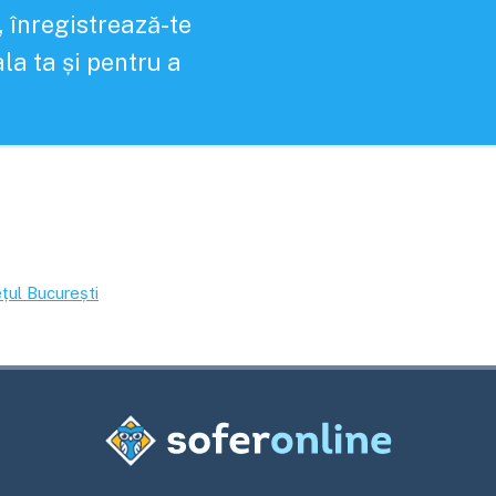
, înregistrează-te
la ta și pentru a
ețul
București