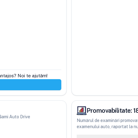
antajos? Noi te ajutăm!
Promovabilitate:
1
i Gami Auto Drive
Numărul de examinări promovate
examenului auto, raportat la num