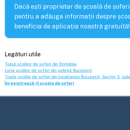
Dacă ești proprietar de școală de șoferi
pentru a adăuga informații despre școa
beneficia de aplicația noastră gratuită!
Legături utile
Topul școlilor de șoferi din România
Lista școlilor de șoferi din județul
București
Toate școlile de șoferi din localitatea
București - Sector 3
, jud
Înregistrează-ți școala de șoferi