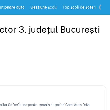
stionare auto
Gestiune școli
Top școli de șoferi
ector 3
, județul
București
atorilor SoferOnline pentru școala de șoferi Gami Auto Drive