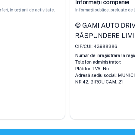
Informații companie
ri, în toți anii de activitate.
Informații publice, preluate d
©
GAMI AUTO DRIVE
RĂSPUNDERE LIM
CIF/CUI:
43988386
Număr de înregistrare la regi
Telefon administrator:
Plătitor TVA:
Nu
Adresă sediu social:
MUNICI
NR.42, BIROU CAM. 21