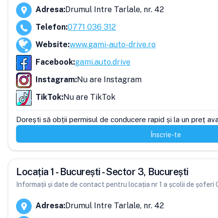
Adresa
:
Drumul Intre Tarlale, nr. 42
Telefon
:
0771 036 312
Website
:
www.gami-auto-drive.ro
Facebook
:
gami.auto.drive
Instagram
:
Nu are Instagram
TikTok
:
Nu are TikTok
Dorești să obții permisul de conducere rapid și la un preț av
Înscrie-te
Locația 1 - București - Sector 3, București
Informații și date de contact pentru locația nr 1 a școlii de șofer
Adresa
:
Drumul Intre Tarlale, nr. 42