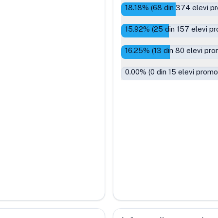
18.18
% (
68
din
374
elevi p
15.92
% (
25
din
157
elevi pr
16.25
% (
13
din
80
elevi pro
0.00
% (
0
din
15
elevi promo