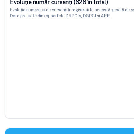
Evoluție număr cursanți (626 în total)
Evoluția numărului de cursanți înregistrați la această școală de șofe
Date preluate din rapoartele DRPCIV, DGPCI și ARR.