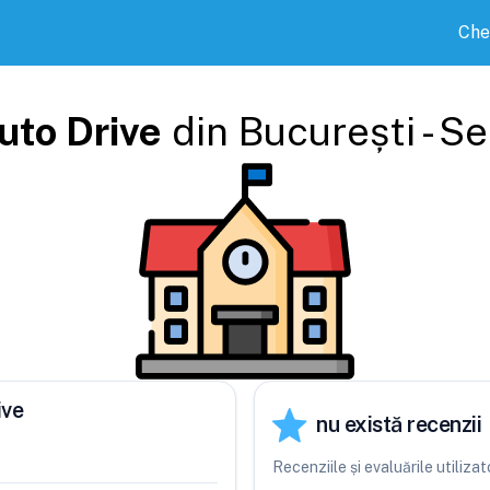
Che
uto Drive
din
București - S
ive
nu există recenzii
Recenziile și evaluările utiliz