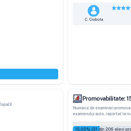
C. Ciobota
Promovabilitate:
1
 TopalX
Numărul de examinări promovate
examenului auto, raportat la num
15.05
% (
31
din
206
elevi pr