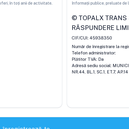
ri, în toți anii de activitate.
Informații publice, preluate d
©
TOPALX TRANS S
RĂSPUNDERE LIM
CIF/CUI:
45938350
Număr de înregistrare la regi
Telefon administrator:
Plătitor TVA:
Da
Adresă sediu social:
MUNICI
NR.44, BL.1, SC.1, ET.7, AP.14