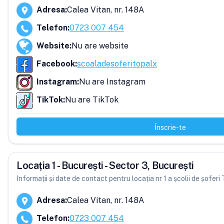
Adresa
:
Calea Vitan, nr. 148A
Telefon
:
0723 007 454
Website
:
Nu are website
Facebook
:
scoaladesoferitopalx
Instagram
:
Nu are Instagram
TikTok
:
Nu are TikTok
Înscrie-te
Locația 1 - București - Sector 3, București
Informații și date de contact pentru locația nr 1 a școlii de șoferi
Adresa
:
Calea Vitan, nr. 148A
Telefon
:
0723 007 454