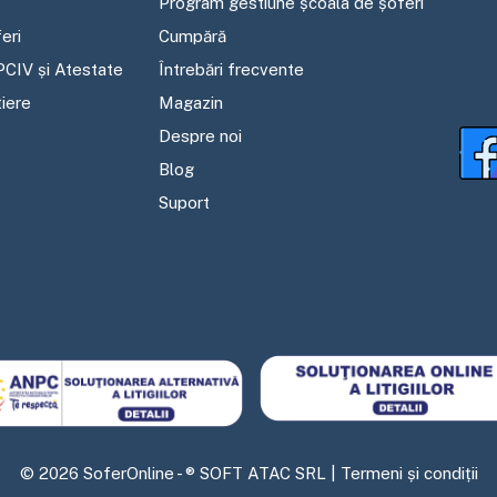
Program gestiune școala de șoferi
eri
Cumpără
PCIV și Atestate
Întrebări frecvente
tiere
Magazin
Despre noi
Blog
Suport
©
2026
SoferOnline - ® SOFT ATAC SRL |
Termeni și condiții