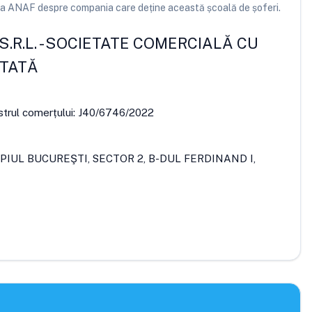
e la ANAF despre compania care deține această școală de șoferi.
.R.L.
-
SOCIETATE COMERCIALĂ CU
ITATĂ
strul comerțului:
J40/6746/2022
PIUL BUCUREŞTI, SECTOR 2, B-DUL FERDINAND I,