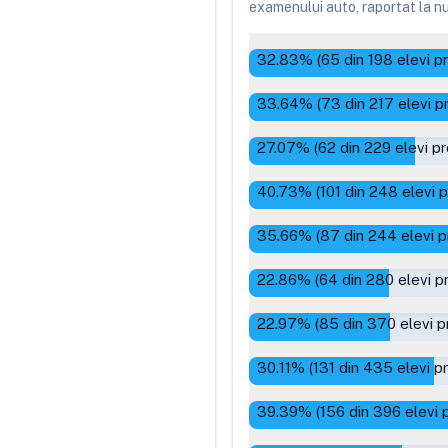
examenului auto, raportat la num
32.83
% (
65
din
198
elevi p
33.64
% (
73
din
217
elevi p
27.07
% (
62
din
229
elevi p
40.73
% (
101
din
248
elevi 
35.66
% (
87
din
244
elevi p
22.86
% (
64
din
280
elevi p
22.97
% (
85
din
370
elevi p
30.11
% (
131
din
435
elevi p
39.39
% (
156
din
396
elevi 