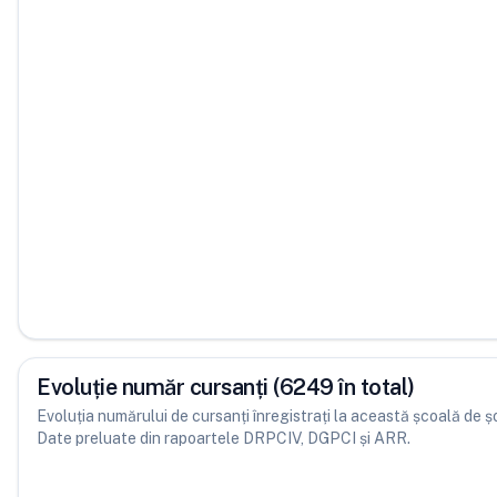
Evoluție număr cursanți (6249 în total)
Evoluția numărului de cursanți înregistrați la această școală de șofe
Date preluate din rapoartele DRPCIV, DGPCI și ARR.