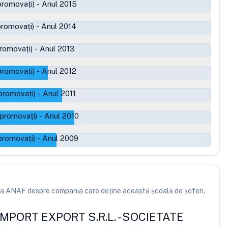
promovați)
-
Anul 2015
promovați)
-
Anul 2014
romovați)
-
Anul 2013
promovați)
-
Anul 2012
promovați)
-
Anul 2011
 promovați)
-
Anul 2010
promovați)
-
Anul 2009
e la ANAF despre compania care deține această școală de șoferi.
IMPORT EXPORT S.R.L.
-
SOCIETATE