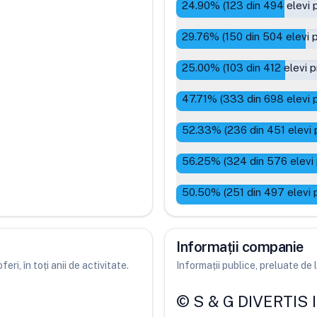
24.90
% (
123
din
494
elevi 
29.76
% (
150
din
504
elevi 
25.00
% (
103
din
412
elevi p
47.71
% (
333
din
698
elevi 
52.33
% (
236
din
451
elevi 
56.25
% (
324
din
576
elevi
50.50
% (
251
din
497
elevi 
Informații companie
ri, în toți anii de activitate.
Informații publice, preluate d
©
S & G DIVERTIS 