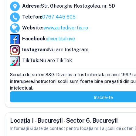
Adresa
:
Str. Gheorghe Rostogolea, nr. 5D
Telefon
:
0767 445 605
Website
:
www.autodivertis.ro
Facebook
:
divertisdrive
Instagram
:
Nu are Instagram
TikTok
:
Nu are TikTok
Scoala de soferi S&G Divertis a fost infiintata in anul 1992 si
intrerupere.Instructorii scolii sunt foarte bine pregatiti din p
intelectual.
Înscrie-te
Locația 1 - București - Sector 6, București
Informații și date de contact pentru locația nr 1 a școlii de șoferi 