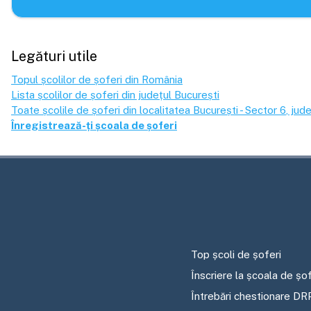
Legături utile
Topul școlilor de șoferi din România
Lista școlilor de șoferi din județul
București
Toate școlile de șoferi din localitatea
București - Sector 6
, jud
Înregistrează-ți școala de șoferi
Top școli de șoferi
Înscriere la școala de șof
Întrebări chestionare DR