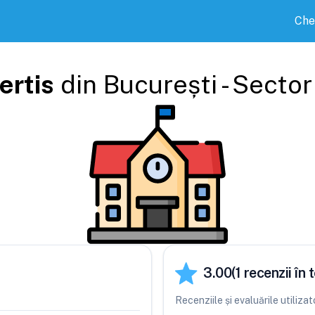
Che
ertis
din
București - Sector
3.00
(
1
recenzii în t
Recenziile și evaluările utiliza