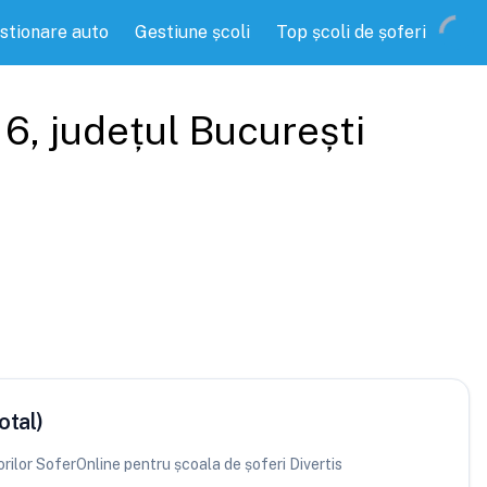
stionare auto
Gestiune școli
Top școli de șoferi
 6
, județul
București
otal)
torilor SoferOnline pentru școala de șoferi Divertis