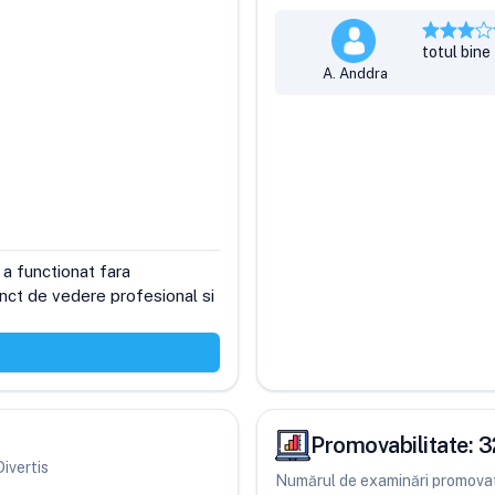
totul bine
A. Anddra
 a functionat fara 
unct de vedere profesional si 
Promovabilitate:
3
Divertis
Numărul de examinări promovate