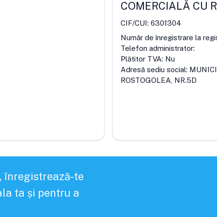
COMERCIALĂ CU 
CIF/CUI:
6301304
Număr de înregistrare la regi
Telefon administrator:
Plătitor TVA:
Nu
Adresă sediu social:
MUNICI
ROSTOGOLEA, NR.5D
, înregistrează-te
la ta și pentru a