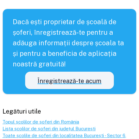
Dacă ești proprietar de școală de
șoferi, înregistrează-te pentru a
adăuga informații despre școala ta
și pentru a beneficia de aplicația
noastră gratuită!
Înregistrează-te acum
Legături utile
Topul școlilor de șoferi din România
Lista școlilor de șoferi din județul
București
Toate școlile de șoferi din localitatea
București - Sector 6
,