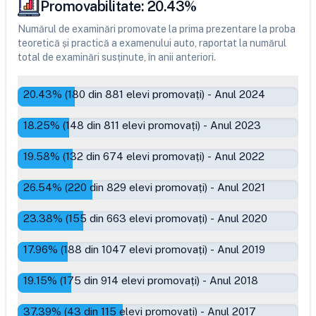
Promovabilitate:
20.43
%
Numărul de examinări promovate la prima prezentare la proba
teoretică și practică a examenului auto, raportat la numărul
total de examinări susținute, în anii anteriori.
20.43
% (
180
din
881
elevi promovați)
-
Anul 2024
18.25
% (
148
din
811
elevi promovați)
-
Anul 2023
19.58
% (
132
din
674
elevi promovați)
-
Anul 2022
26.54
% (
220
din
829
elevi promovați)
-
Anul 2021
23.38
% (
155
din
663
elevi promovați)
-
Anul 2020
17.96
% (
188
din
1047
elevi promovați)
-
Anul 2019
19.15
% (
175
din
914
elevi promovați)
-
Anul 2018
37.39
% (
43
din
115
elevi promovați)
-
Anul 2017