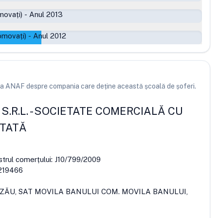
movați)
-
Anul 2013
omovați)
-
Anul 2012
e la ANAF despre compania care deține această școală de șoferi.
S.R.L.
-
SOCIETATE COMERCIALĂ CU
ITATĂ
strul comerțului:
J10/799/2009
219466
UZĂU, SAT MOVILA BANULUI COM. MOVILA BANULUI,