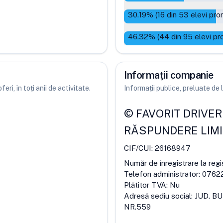
30.19
% (
16
din
53
elevi pro
46.32
% (
44
din
95
elevi pr
Informații companie
ri, în toți anii de activitate.
Informații publice, preluate d
©
FAVORIT DRIVER 
RĂSPUNDERE LIM
CIF/CUI:
26168947
Număr de înregistrare la regi
Telefon administrator:
0762
Plătitor TVA:
Nu
Adresă sediu social:
JUD. B
NR.559