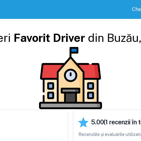
Che
eri
Favorit Driver
din
Buzău
5.00
(
1
recenzii în t
Recenziile și evaluările utiliza