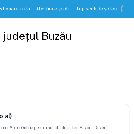
stionare auto
Gestiune școli
Top școli de șoferi
, județul
Buzău
otal)
torilor SoferOnline pentru școala de șoferi Favorit Driver