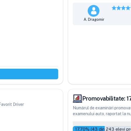
A. Dragomir
Promovabilitate:
1
Favorit Driver
Numărul de examinări promovate
examenului auto, raportat la num
17.70
% (
43
din
243
elevi p