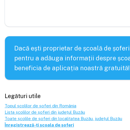
Dacă ești proprietar de școală de șoferi
pentru a adăuga informații despre școa
beneficia de aplicația noastră gratuită!
Legături utile
Topul școlilor de șoferi din România
Lista școlilor de șoferi din județul
Buzău
Toate școlile de șoferi din localitatea
Buzău
, județul
Buzău
Înregistrează-ți școala de șoferi