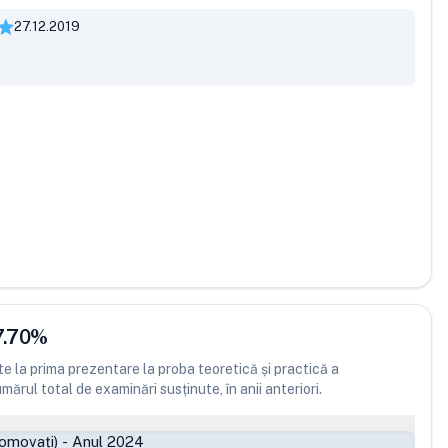
27.12.2019
7.70
%
 la prima prezentare la proba teoretică și practică a
ărul total de examinări susținute, în anii anteriori.
romovați)
-
Anul 2024