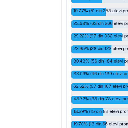
19.77
% (
51
din
258
elevi pr
23.68
% (
63
din
266
elevi p
29.22
% (
97
din
332
elevi p
22.95
% (
28
din
122
elevi pr
30.43
% (
56
din
184
elevi p
33.09
% (
46
din
139
elevi p
62.62
% (
67
din
107
elevi pr
48.72
% (
38
din
78
elevi pr
18.29
% (
15
din
82
elevi pro
19.70
% (
13
din
66
elevi pro