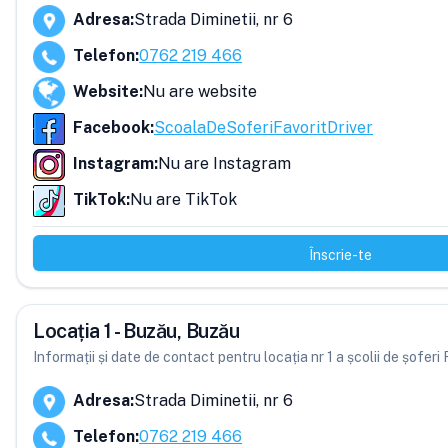
Adresa
:
Strada Diminetii, nr 6
Telefon
:
0762 219 466
Website
:
Nu are website
Facebook
:
ScoalaDeSoferiFavoritDriver
Instagram
:
Nu are Instagram
TikTok
:
Nu are TikTok
Înscrie-te
Locația 1 - Buzău, Buzău
Informații și date de contact pentru locația nr 1 a școlii de șoferi 
Adresa
:
Strada Diminetii, nr 6
Telefon
:
0762 219 466