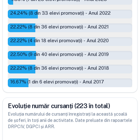
24.24
% (
8
din
33
elevi promovați)
-
Anul 2022
22.22
% (
8
din
36
elevi promovați)
-
Anul 2021
22.22
% (
4
din
18
elevi promovați)
-
Anul 2020
22.50
% (
9
din
40
elevi promovați)
-
Anul 2019
22.22
% (
8
din
36
elevi promovați)
-
Anul 2018
16.67
% (
1
din
6
elevi promovați)
-
Anul 2017
Evoluție număr cursanți (223 în total)
Evoluția numărului de cursanți înregistrați la această școală
de șoferi, în toți anii de activitate. Date preluate din rapoartele
DRPCIV, DGPCI și ARR.