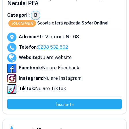
Neculai PFA
Categorii:
B
Școala oferă aplicația
SoferOnline
!
PARTENER
Adresa
:
Str. Victoriei, Nr. 63
Telefon
:
0238 532 502
Website
:
Nu are website
Facebook
:
Nu are Facebook
Instagram
:
Nu are Instagram
TikTok
:
Nu are TikTok
Înscrie-te