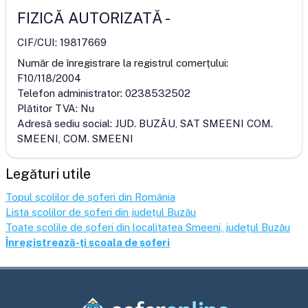
FIZICĂ AUTORIZATĂ
-
CIF/CUI:
19817669
Număr de înregistrare la registrul comerțului:
F10/118/2004
Telefon administrator:
0238532502
Plătitor TVA:
Nu
Adresă sediu social:
JUD. BUZĂU, SAT SMEENI COM.
SMEENI, COM. SMEENI
Legături utile
Topul școlilor de șoferi din România
Lista școlilor de șoferi din județul
Buzău
Toate școlile de șoferi din localitatea
Smeeni
, județul
Buzău
Înregistrează-ți școala de șoferi