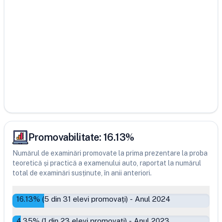
Promovabilitate:
16.13
%
Numărul de examinări promovate la prima prezentare la proba
teoretică și practică a examenului auto, raportat la numărul
total de examinări susținute, în anii anteriori.
16.13
% (
5
din
31
elevi promovați)
-
Anul 2024
4.35
% (
1
din
23
elevi promovați)
-
Anul 2023