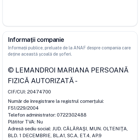
Informații companie
Informații publice, preluate de la ANAF despre compania care
deține această școală de șoferi.
©
LEMANDROI MARIANA PERSOANĂ
FIZICĂ AUTORIZATĂ
-
CIF/CUI:
20474700
Număr de înregistrare la registrul comerțului:
F51/229/2004
Telefon administrator:
0722302488
Plătitor TVA:
Nu
Adresă sediu social:
JUD. CĂLĂRAŞI, MUN. OLTENIŢA,
BLD. 1 DECEMBRIE, BL.A1, SC.A, ET.4, AP.9