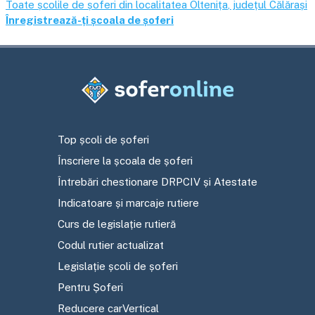
Toate școlile de șoferi din localitatea
Oltenița
, județul
Călărași
Înregistrează-ți școala de șoferi
Top școli de șoferi
Înscriere la școala de șoferi
Întrebări chestionare DRPCIV și Atestate
Indicatoare și marcaje rutiere
Curs de legislație rutieră
Codul rutier actualizat
Legislație școli de șoferi
Pentru Șoferi
Reducere carVertical