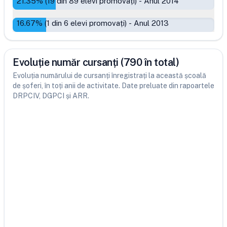
21.35
% (
19
din
89
elevi promovați)
-
Anul 2014
16.67
% (
1
din
6
elevi promovați)
-
Anul 2013
Evoluție număr cursanți (790 în total)
Evoluția numărului de cursanți înregistrați la această școală
de șoferi, în toți anii de activitate. Date preluate din rapoartele
DRPCIV, DGPCI și ARR.