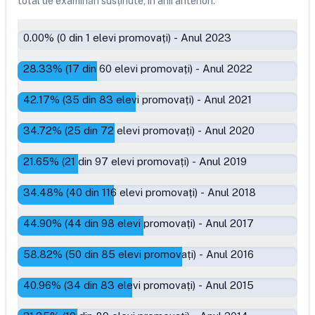
total de examinări susținute, în anii anteriori.
0.00
% (
0
din
1
elevi promovați)
-
Anul 2023
28.33
% (
17
din
60
elevi promovați)
-
Anul 2022
42.17
% (
35
din
83
elevi promovați)
-
Anul 2021
34.72
% (
25
din
72
elevi promovați)
-
Anul 2020
21.65
% (
21
din
97
elevi promovați)
-
Anul 2019
34.48
% (
40
din
116
elevi promovați)
-
Anul 2018
44.90
% (
44
din
98
elevi promovați)
-
Anul 2017
58.82
% (
50
din
85
elevi promovați)
-
Anul 2016
40.96
% (
34
din
83
elevi promovați)
-
Anul 2015