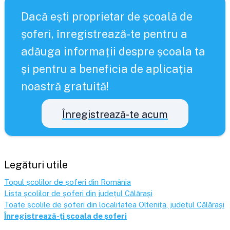
Dacă ești proprietar de școală de
șoferi, înregistrează-te pentru a
adăuga informații despre școala ta
și pentru a beneficia de aplicația
noastră gratuită!
Înregistrează-te acum
Legături utile
Topul școlilor de șoferi din România
Lista școlilor de șoferi din județul
Călărași
Toate școlile de șoferi din localitatea
Oltenița
, județul
Călărași
Înregistrează-ți școala de șoferi