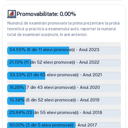
Promovabilitate:
0.00
%
Numărul de examinări promovate la prima prezentare la proba
teoretică și practică a examenului auto, raportat la numărul
total de examinări susținute, în anii anteriori.
54.55
% (
6
din
11
elevi promovați)
-
Anul 2023
21.15
% (
11
din
52
elevi promovați)
-
Anul 2022
33.33
% (
21
din
63
elevi promovați)
-
Anul 2021
16.28
% (
7
din
43
elevi promovați)
-
Anul 2020
15.38
% (
8
din
52
elevi promovați)
-
Anul 2019
23.64
% (
13
din
55
elevi promovați)
-
Anul 2018
60.00
% (
3
din
5
elevi promovați)
-
Anul 2017