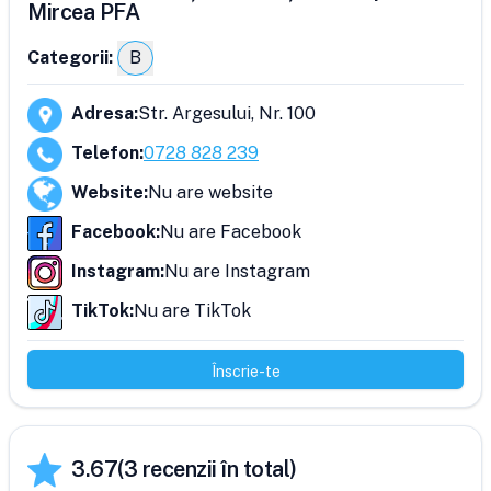
Mircea PFA
Categorii:
B
Adresa
:
Str. Argesului, Nr. 100
Telefon
:
0728 828 239
Website
:
Nu are website
Facebook
:
Nu are Facebook
Instagram
:
Nu are Instagram
TikTok
:
Nu are TikTok
Înscrie-te
3.67
(
3
recenzii în total)