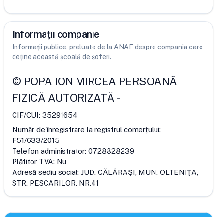
Informații companie
Informații publice, preluate de la ANAF despre compania care
deține această școală de șoferi.
©
POPA ION MIRCEA PERSOANĂ
FIZICĂ AUTORIZATĂ
-
CIF/CUI:
35291654
Număr de înregistrare la registrul comerțului:
F51/633/2015
Telefon administrator:
0728828239
Plătitor TVA:
Nu
Adresă sediu social:
JUD. CĂLĂRAŞI, MUN. OLTENIŢA,
STR. PESCARILOR, NR.41