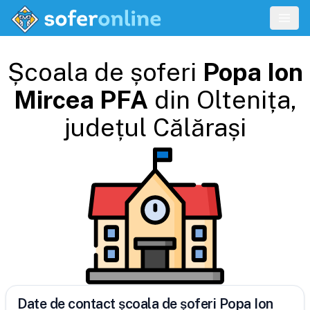
Școala de șoferi
Popa Ion
Mircea PFA
din
Oltenița
,
județul
Călărași
Date de contact școala de șoferi Popa Ion