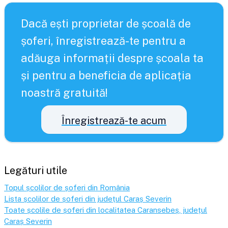
Dacă ești proprietar de școală de
șoferi, înregistrează-te pentru a
adăuga informații despre școala ta
și pentru a beneficia de aplicația
noastră gratuită!
Înregistrează-te acum
Legături utile
Topul școlilor de șoferi din România
Lista școlilor de șoferi din județul
Caraș Severin
Toate școlile de șoferi din localitatea
Caransebeș
, județul
Caraș Severin