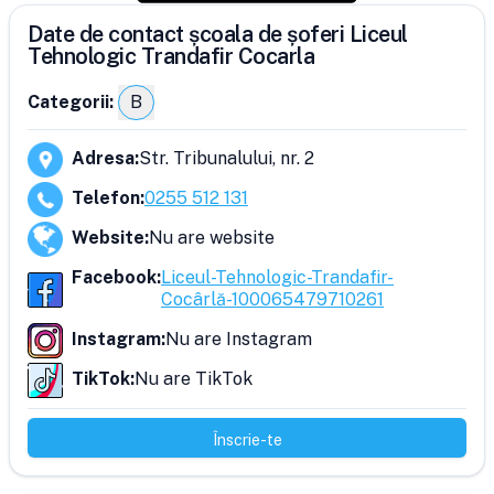
Date de contact școala de șoferi Liceul
Tehnologic Trandafir Cocarla
Categorii:
B
Adresa
:
Str. Tribunalului, nr. 2
Telefon
:
0255 512 131
Website
:
Nu are website
Facebook
:
Liceul-Tehnologic-Trandafir-
Cocârlă-100065479710261
Instagram
:
Nu are Instagram
TikTok
:
Nu are TikTok
Înscrie-te