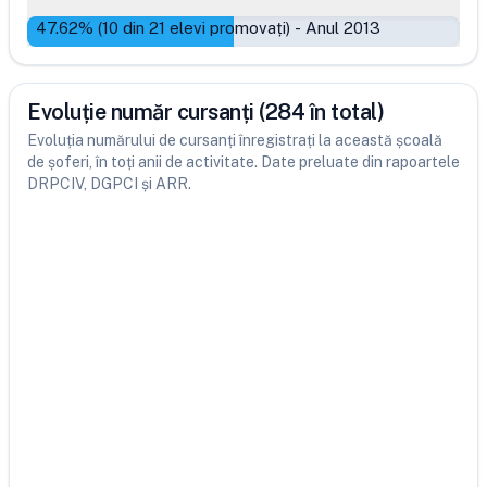
47.62
% (
10
din
21
elevi promovați)
-
Anul 2013
Evoluție număr cursanți (284 în total)
Evoluția numărului de cursanți înregistrați la această școală
de șoferi, în toți anii de activitate. Date preluate din rapoartele
DRPCIV, DGPCI și ARR.