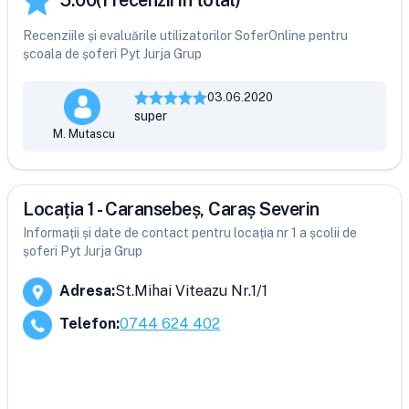
5.00
(
1
recenzii în total)
Recenziile și evaluările utilizatorilor SoferOnline pentru
școala de șoferi Pyt Jurja Grup
03.06.2020
super
M. Mutascu
Locația 1 - Caransebeș, Caraș Severin
Informații și date de contact pentru locația nr 1 a școlii de
șoferi Pyt Jurja Grup
Adresa
:
St.Mihai Viteazu Nr.1/1
Telefon
:
0744 624 402