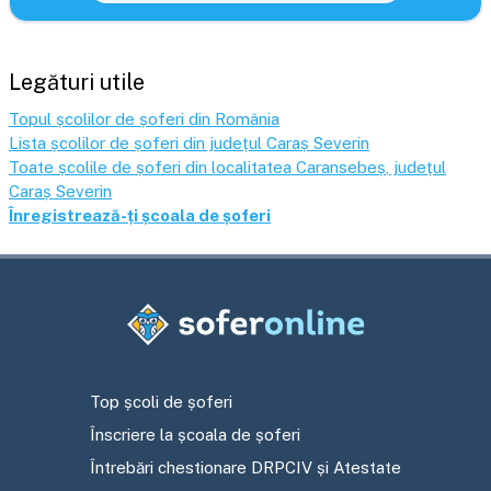
Legături utile
Topul școlilor de șoferi din România
Lista școlilor de șoferi din județul
Caraș Severin
Toate școlile de șoferi din localitatea
Caransebeș
, județul
Caraș Severin
Înregistrează-ți școala de șoferi
Top școli de șoferi
Înscriere la școala de șoferi
Întrebări chestionare DRPCIV și Atestate