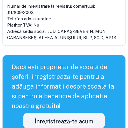
Număr de înregistrare la registrul comerțului:
J11/809/2003
Telefon administrator:
Plătitor TVA:
Nu
Adresă sediu social:
JUD. CARAŞ-SEVERIN, MUN.
CARANSEBEŞ, ALEEA ALUNIŞULUI, BL.2, SC.D, AP.13
Dacă ești proprietar de școală de
șoferi, înregistrează-te pentru a
adăuga informații despre școala ta
și pentru a beneficia de aplicația
noastră gratuită!
Înregistrează-te acum