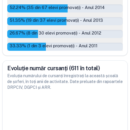
52.24
% (
35
din
67
elevi promovați)
-
Anul 2014
51.35
% (
19
din
37
elevi promovați)
-
Anul 2013
26.67
% (
8
din
30
elevi promovați)
-
Anul 2012
33.33
% (
1
din
3
elevi promovați)
-
Anul 2011
Evoluție număr cursanți (611 în total)
Evoluția numărului de cursanți înregistrați la această școală
de șoferi, în toți anii de activitate. Date preluate din rapoartele
DRPCIV, DGPCI și ARR.