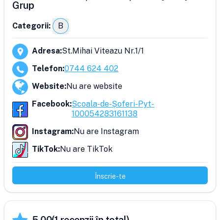
Grup
Categorii:
B
Adresa
:
St.Mihai Viteazu Nr.1/1
Telefon
:
0744 624 402
Website
:
Nu are website
Facebook
:
Scoala-de-Șoferi-Pyt-
100054283161138
Instagram
:
Nu are Instagram
TikTok
:
Nu are TikTok
Înscrie-te